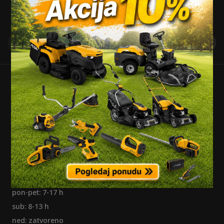
najnovije novosti, popuste i akcije.
Probe d.o.o.
J. J. Strossmayera 269, Osijek, Hrvatska
+ 385 31 500 130
info@probe.hr
Radno vrijeme:
pon-pet: 7-17 h
sub: 8-13 h
ned: zatvoreno