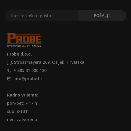
Probe d.o.o.
J. J. Strossmayera 269, Osijek, Hrvatska
+ 385 31 500 130
info@probe.hr
Radno vrijeme:
pon-pet: 7-17 h
sub: 8-13 h
ned: zatvoreno