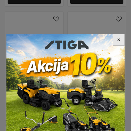
✕
Sjekač SDS-MAX
Sjekač SDS-MAX
400x25mm Metabo
50x400mm Metabo
PROFESSIONAL
8,80
€
PREMIUM
19,90
€