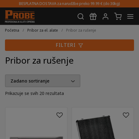
BESPLATNA DOSTAVA za narudžbe preko 99.99 € (do 30kg)
Preskoči
Skoči
na
do
Početna
/
Pribor za el. alate
/
Pribor za rušenje
navigaciju
sadržaja
FILTERI
Pribor za rušenje
Prikazuje se svih 20 rezultata