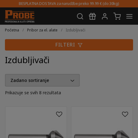
BESPLATNA DOSTAVA za narudžbe preko 99.99 € (do 30kg)
Preskoči
Skoči
na
do
Početna
/
Pribor za el. alate
/
Izdubljivači
navigaciju
sadržaja
FILTERI
Izdubljivači
Prikazuje se svih 8 rezultata