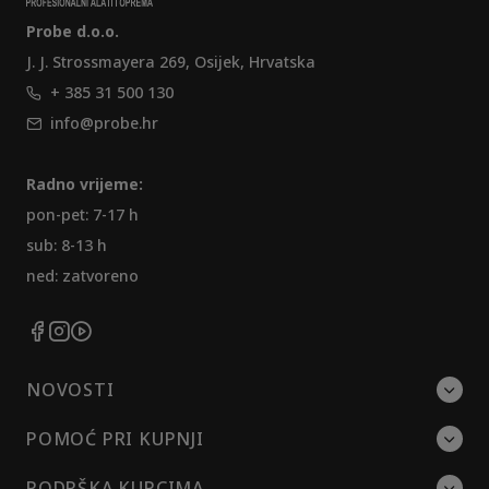
Probe d.o.o.
J. J. Strossmayera 269, Osijek, Hrvatska
+ 385 31 500 130
info@probe.hr
Radno vrijeme:
pon-pet: 7-17 h
sub: 8-13 h
ned: zatvoreno
NOVOSTI
POMOĆ PRI KUPNJI
PODRŠKA KUPCIMA