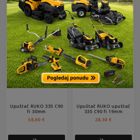
24,50
€
33,00
€
Upuštač RUKO 335 C90
Upuštač RUKO upuštač
fi 30mm
335 C90 fi 19mm
58,60
€
28,30
€