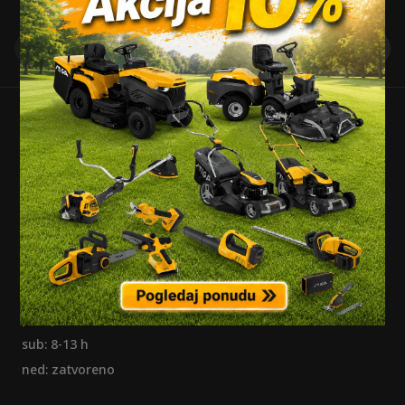
Probe d.o.o.
J. J. Strossmayera 269, Osijek, Hrvatska
+ 385 31 500 130
info@probe.hr
Radno vrijeme:
pon-pet: 7-17 h
sub: 8-13 h
ned: zatvoreno