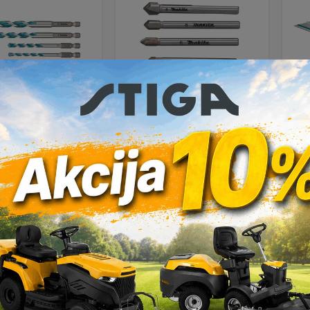
t bit svrdla
Svrdlo za staklo
Vo
ifunkcionalna
Makita E-25410 5/1
ta E-25432 5/1
7,90
€
7,90
€
DAJ U KOŠARICU
DODAJ U KOŠARICU