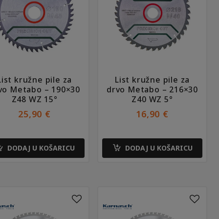
List kružne pile za
List kružne pile za
vo Metabo – 190×30
drvo Metabo – 216×30
Z48 WZ 15°
Z40 WZ 5°
25,90
€
16,90
€
DODAJ U KOŠARICU
DODAJ U KOŠARICU