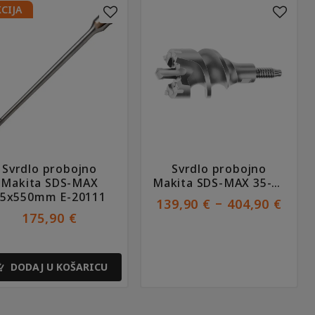
Ovaj
CIJA
proizvod
ima
više
varijanti.
Opcije
se
mogu
odabrati
na
stranici
proizvoda
Svrdlo probojno
Svrdlo probojno
Makita SDS-MAX
Makita SDS-MAX 35-90
55x550mm E-20111
mm
RAS
–
139,90
€
404,90
€
CIJE
175,90
€
OD
139,
DO
DODAJ U KOŠARICU
404,