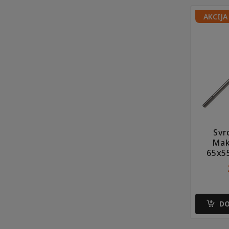
AKCIJA
Svr
Mak
65x5
DO