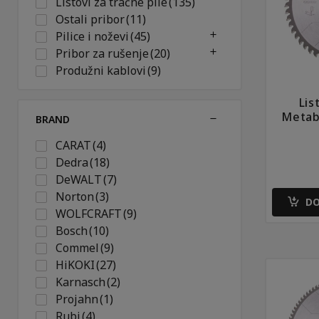
Listovi za tračne pile
(135)
Ostali pribor
(11)
Pilice i noževi
(45)
Pribor za rušenje
(20)
Produžni kablovi
(9)
Rezervni dijelovi
(68)
Lis
Svrdla
(154)
Metab
BRAND
CARAT
(4)
Dedra
(18)
DeWALT
(7)
Norton
(3)
DO
WOLFCRAFT
(9)
Bosch
(10)
Commel
(9)
HiKOKI
(27)
Karnasch
(2)
Projahn
(1)
Rubi
(4)