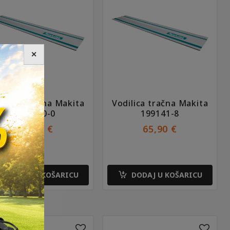
✕
dilica tračna Makita
Vodilica tračna Makita
199140-0
199141-8
49,90
€
65,90
€
DODAJ U KOŠARICU
DODAJ U KOŠARICU