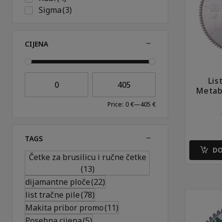
Sigma
(3)
Bahco
(2)
BGS Technic
(3)
CIJENA
Hawera
(5)
Klingspor
(185)
Makita
(80)
Lis
Metabo
(120)
Metab
PROXXON
(2)
Rontgen sagebander
(132)
Price:
0 €
—
405 €
Ruko
(161)
Unior
(1)
TAGS
Villager
(2)
DO
Četke za brusilicu i ručne četke
(13)
dijamantne ploče
(22)
list tračne pile
(78)
Makita pribor promo
(11)
Posebna cijena
(5)