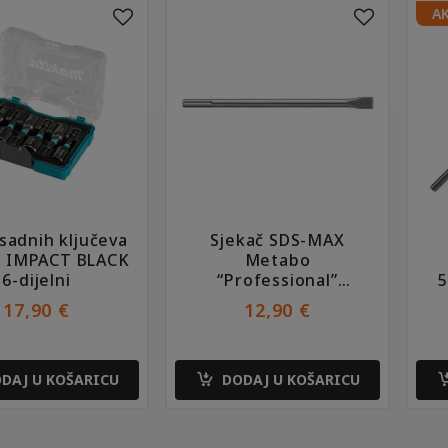
AK
sadnih ključeva
Sjekač SDS-MAX
a IMPACT BLACK
Metabo
6-dijelni
“Professional”
25x400mm
17,90
€
12,90
€
DAJ U KOŠARICU
DODAJ U KOŠARICU