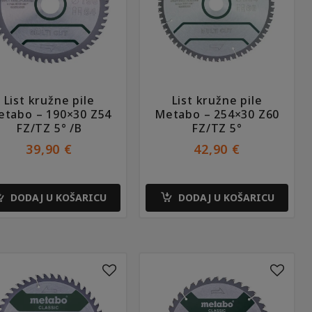
List kružne pile
List kružne pile
tabo – 190×30 Z54
Metabo – 254×30 Z60
FZ/TZ 5° /B
FZ/TZ 5°
39,90
€
42,90
€
DODAJ U KOŠARICU
DODAJ U KOŠARICU