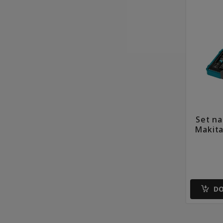
Set na
Makit
DO