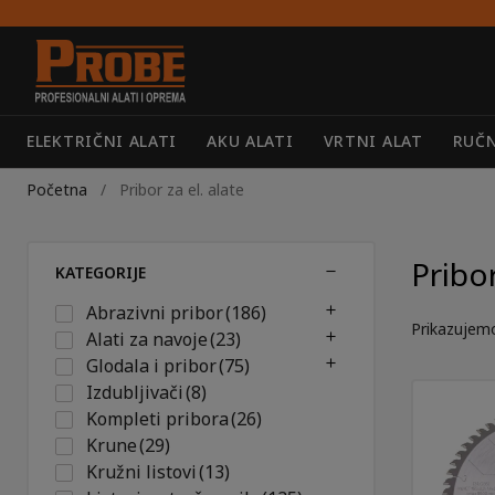
Preskoči
Skoči
na
do
navigaciju
sadržaja
ELEKTRIČNI ALATI
AKU ALATI
VRTNI ALAT
RUČN
Početna
/
Pribor za el. alate
Pribor
KATEGORIJE
Abrazivni pribor
(186)
Prikazujem
Alati za navoje
(23)
Glodala i pribor
(75)
Izdubljivači
(8)
Kompleti pribora
(26)
Krune
(29)
Kružni listovi
(13)