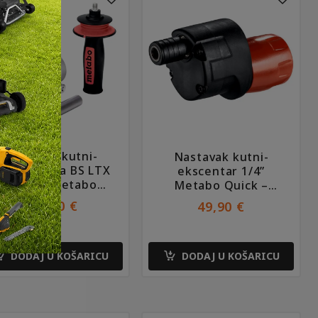
Nastavak kutni-
Nastavak kutni-
kscentar za BS LTX
ekscentar 1/4”
“Quick” Metabo
Metabo Quick –
627343000
627234000
119,90
€
49,90
€
DODAJ U KOŠARICU
DODAJ U KOŠARICU