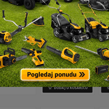
rusna traka
HiKOKI list sabljaste
gspor CS Y 920
pile INOX 2/1 – za
e
meso/kosti/led
RASPON
–
90
€
23,90
€
752687
CIJENA:
10,90
€
OD
21,90 €
DO
DODAJ U KOŠARICU
23,90 €