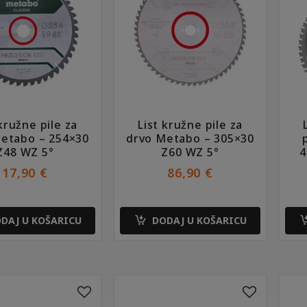
 kružne pile za
List kružne pile za
etabo – 254×30
drvo Metabo – 305×30
Z48 WZ 5°
Z60 WZ 5°
4
17,90
€
86,90
€
DAJ U KOŠARICU
DODAJ U KOŠARICU