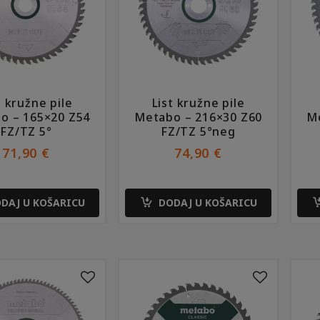
t kružne pile
List kružne pile
o – 165×20 Z54
Metabo – 216×30 Z60
Me
FZ/TZ 5°
FZ/TZ 5°neg
71,90
€
74,90
€
DAJ U KOŠARICU
DODAJ U KOŠARICU