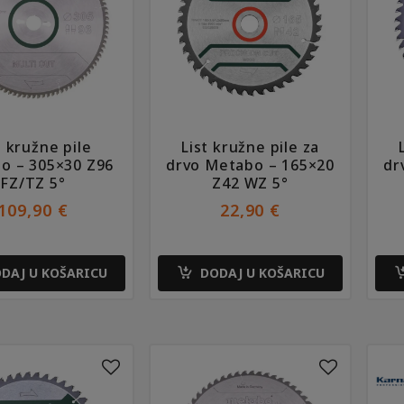
t kružne pile
List kružne pile za
o – 305×30 Z96
drvo Metabo – 165×20
dr
FZ/TZ 5°
Z42 WZ 5°
109,90
€
22,90
€
DAJ U KOŠARICU
DODAJ U KOŠARICU