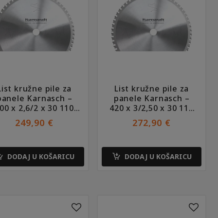
List kružne pile za
List kružne pile za
panele Karnasch –
panele Karnasch –
00 x 2,6/2 x 30 110
420 x 3/2,50 x 30 110
TFF
TFF
249,90
€
272,90
€
DODAJ U KOŠARICU
DODAJ U KOŠARICU