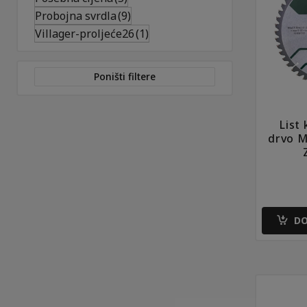
Probojna svrdla
(9)
Villager-proljeće26
(1)
Poništi filtere
List
drvo M
DO