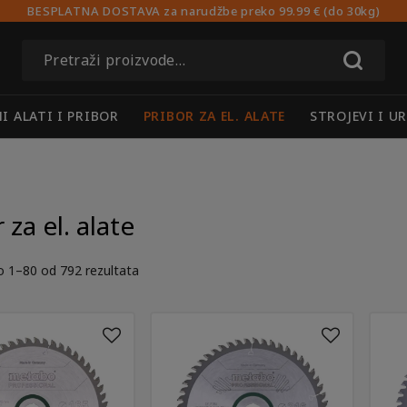
BESPLATNA DOSTAVA za narudžbe preko 99.99 € (do 30kg)
Pretraži:
I ALATI I PRIBOR
PRIBOR ZA EL. ALATE
STROJEVI I U
 za el. alate
o 1–80 od 792 rezultata