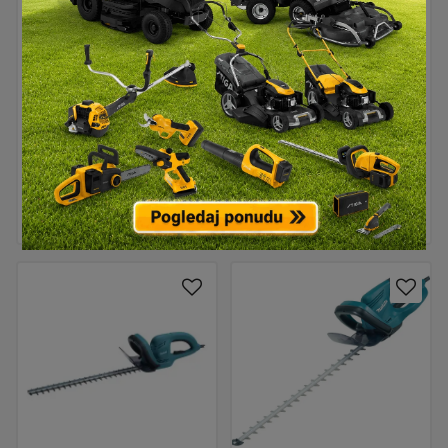
Sjeckalica za grane
Električna lančana pila
VILLAGER VC 2500
MAKITA UC4051A
166,90
€
209,90
€