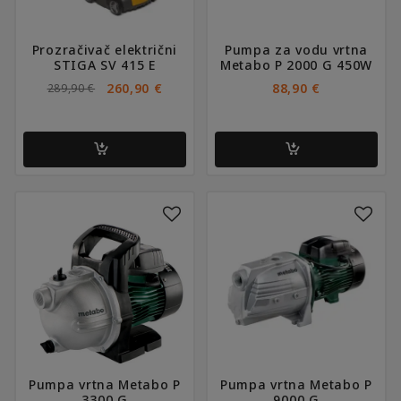
Prozračivač električni
Pumpa za vodu vrtna
STIGA SV 415 E
Metabo P 2000 G 450W
IZVORNA
TRENUTNA
260,90
€
88,90
€
289,90
€
CIJENA
CIJENA
BILA
JE:
JE:
260,90 €.
289,90 €.
Pumpa vrtna Metabo P
Pumpa vrtna Metabo P
3300 G
9000 G