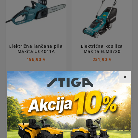
Električna lančana pila
Električna kosilica
Makita UC4041A
Makita ELM3720
156,90
€
231,90
€
✕