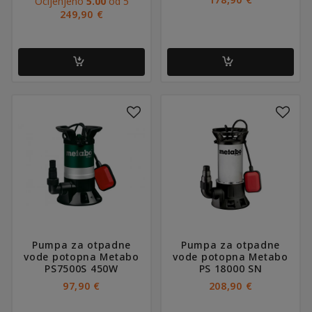
Ocijenjeno
5.00
od 5
249,90
€
Pumpa za otpadne
Pumpa za otpadne
vode potopna Metabo
vode potopna Metabo
PS7500S 450W
PS 18000 SN
97,90
€
208,90
€