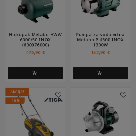
Hidropak Metabo HWW
Pumpa za vodu vrtna
6000/50 INOX
Metabo P 4500 INOX
(600976000)
1300W
476,90
€
152,90
€
AKCIJA!
-10%