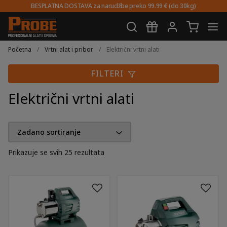
BESPLATNA DOSTAVA za narudžbe preko 99.99 € (do 30kg)
Preskoči
Skoči
na
do
Početna
/
Vrtni alat i pribor
/
Električni vrtni alati
navigaciju
sadržaja
FILTERI
Električni vrtni alati
Prikazuje se svih 25 rezultata