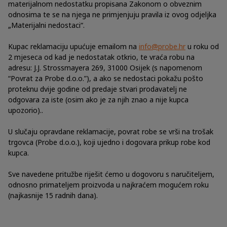
materijalnom nedostatku propisana Zakonom o obveznim
odnosima te se na njega ne primjenjuju pravila iz ovog odjeljka
„Materijalni nedostaci“.
Kupac reklamaciju upućuje emailom na
info@probe.hr
u roku od
2 mjeseca od kad je nedostatak otkrio, te vraća robu na
adresu: J.J. Strossmayera 269, 31000 Osijek (s napomenom
“Povrat za Probe d.o.o.”), a ako se nedostaci pokažu pošto
proteknu dvije godine od predaje stvari prodavatelj ne
odgovara za iste (osim ako je za njih znao a nije kupca
upozorio)..
U slučaju opravdane reklamacije, povrat robe se vrši na trošak
trgovca (Probe d.o.o.), koji ujedno i dogovara prikup robe kod
kupca.
Sve navedene pritužbe riješit ćemo u dogovoru s naručiteljem,
odnosno primateljem proizvoda u najkraćem mogućem roku
(najkasnije 15 radnih dana).