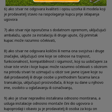
6) ako stvar ne odgovara kvaliteti i opisu uzorka ili modela koji
je prodavatelj stavio na raspolaganje kupcu prije sklapanja
ugovora
7) ako stvar nije isporučena s dodatnom opremom, uključujući
ambalažu, upute za instalaciju ili druge upute, čiji primitak
kupac može razumno očekivati,
8) ako stvar ne odgovara količini ili nema ona svojstva i druge
značajke, uključujući one koje se odnose na trajnost,
funkcionalnost, kompatibilnost i sigurnost, koji su uobičajeni za
stvar iste vrste i koje kupac može razumno očekivati s obzirom
na prirodu stvari te uzimajući u obzir sve javne izjave koje su
dali prodavatelj ili druge osobe u prethodnim fazama lanca
transakcija, uključujući proizvođača, ili koje su dane u njihovo
ime, osobito u oglašavanju ili označivanju,
9) ako je stvar nepravilno instalirana odnosno montirana, a
usluga instalacije odnosno montaže čini dio ugovora o
kupoprodaji i obavio ju je prodavatelj ili osoba za koju on