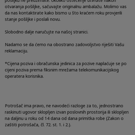
pošiljku ne preuzimate. Ukoliko oštećenje utvrdite nakon
otvaranja pošiljke, sačuvajte originalnu ambalažu. Molimo vas
da nas kontaktirate kako bismo u što kraćem roku provjerili
stanje pošiljke i poslali novu.
Slobodno dalje naručujte na našoj stranici.
Nadamo se da ćemo na obostrano zadovoljstvo riješiti Vašu
reklamaciju.
*Cijena poziva i obračunska jedinica za pozive naplaćuje se po
cijeni poziva prema fiksnim mrežama telekomunikacijskog
operatera korisnika.
Potrošač ima pravo, ne navodeći razloge za to, jednostrano
raskinuti ugovor sklopljen izvan poslovnih prostorija ili sklopljen
na daljinu u roku od 14 dana od dana primitka robe (Zakon o
zaštiti potrošača, čl. 72. st. 1. i 2.).