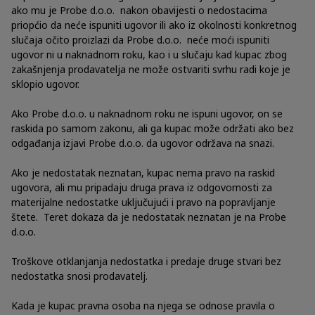
ako mu je Probe d.o.o. nakon obavijesti o nedostacima
priopćio da neće ispuniti ugovor ili ako iz okolnosti konkretnog
slučaja očito proizlazi da Probe d.o.o. neće moći ispuniti
ugovor ni u naknadnom roku, kao i u slučaju kad kupac zbog
zakašnjenja prodavatelja ne može ostvariti svrhu radi koje je
sklopio ugovor.
Ako Probe d.o.o. u naknadnom roku ne ispuni ugovor, on se
raskida po samom zakonu, ali ga kupac može održati ako bez
odgađanja izjavi Probe d.o.o. da ugovor održava na snazi.
Ako je nedostatak neznatan, kupac nema pravo na raskid
ugovora, ali mu pripadaju druga prava iz odgovornosti za
materijalne nedostatke uključujući i pravo na popravljanje
štete. Teret dokaza da je nedostatak neznatan je na Probe
d.o.o.
Troškove otklanjanja nedostatka i predaje druge stvari bez
nedostatka snosi prodavatelj.
Kada je kupac pravna osoba na njega se odnose pravila o