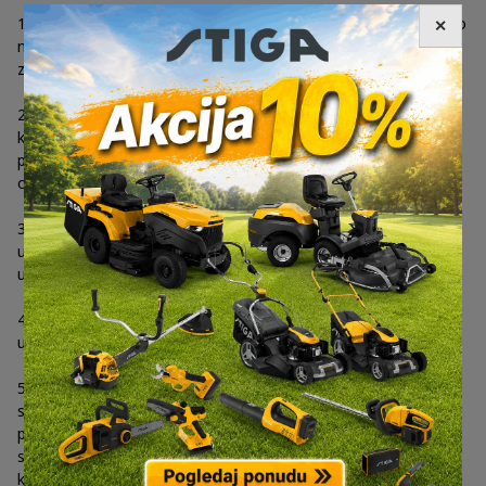
1) ako stvar ne odgovara opisu, vrsti, količini i kvaliteti odnosno
✕
nema funkcionalnost, kompatibilnost, interoperabilnost i druge
značajke kako je utvrđeno ugovorom o kupoprodaji,
2) ako stvar nije prikladna za bilo koju posebnu namjenu za
koju je potrebna kupcu i s kojom je kupac upoznao
prodavatelja najkasnije u trenutku sklapanja ugovora te u
odnosu na koju je prodavatelj dao pristanak,
3) ako stvar nije isporučena sa svom dodatnom opremom i
uputama, uključujući upute za instalaciju, kako je utvrđeno
ugovorom o kupoprodaji ili
4) ako stvar nije isporučena s ažuriranjima kako je utvrđeno
ugovorom o kupoprodaji,
5) ako stvar nije prikladna za upotrebu u svrhe za koje bi se
stvar iste vrste uobičajeno koristila, uzimajući u obzir sve
propise Europske unije i propise Republike Hrvatske, tehničke
standarde ili, ako takvih tehničkih standarda nema, primjenjive
kodekse ponašanja u određenom području ako oni postoje,