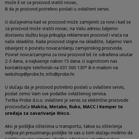
može li se za proizvod vratiti novac,
ili da je proizvod potrebno poslati u ovlašteni servis.
U slučajevima kad se proizvod može zamijeniti za novi i kad se
za proizvod može vratiti novac, na Vašu adresu šaljemo
dostavnu službu koja prikuplja reklamirani proizvod i vraća na
naše skladište. Kada proizvod stigne na skladište, šaljemo Vam
obavijest o povratu novaca/slanju zamijenskog proizvoda.
Povrat novca/zamjena za novi proizvod bit će odrađena unutar
2-3 dana, a najkasnije nakon 15 dana. U suprotnom nas
kontaktirajte telefonski na 031 500 130* ili e-mailom na
webshop@probe.hr
,
info@probe.hr
.
U slučaju da je proizvod potrebno poslati u ovlašteni servis,
poslat ćemo Vam sve podatke ovlaštenog servisa.
Tvrtka Probe d.o.o. ovlašteni je servis za električne proizvode
proizvođača
Makita, Metabo, Ruko, MACC i Kemper te
uređaja za zavarivanje Weco.
Ako je pošiljka oštećena u transportu, takva su oštećenja
vidljiva pri preuzimanju pošiljke te vas u tom slučaju molimo da