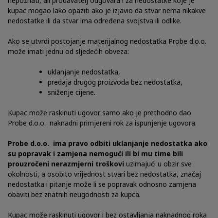
nepoznati, ali prodavatelj odgovara i za nedostatke koje je
kupac mogao lako opaziti ako je izjavio da stvar nema nikakve
nedostatke ili da stvar ima određena svojstva ili odlike.
Ako se utvrdi postojanje materijalnog nedostatka Probe d.o.o.
može imati jednu od sljedećih obveza:
uklanjanje nedostatka,
predaja drugog proizvoda bez nedostatka,
sniženje cijene.
Kupac može raskinuti ugovor samo ako je prethodno dao
Probe d.o.o. naknadni primjereni rok za ispunjenje ugovora.
Probe d.o.o. ima pravo odbiti uklanjanje nedostatka ako
su popravak i zamjena nemogući ili bi mu time bili
prouzročeni nerazmjerni troškovi
uzimajući u obzir sve
okolnosti, a osobito vrijednost stvari bez nedostatka, značaj
nedostatka i pitanje može li se popravak odnosno zamjena
obaviti bez znatnih neugodnosti za kupca.
Kupac može raskinuti ugovor i bez ostavljanja naknadnog roka