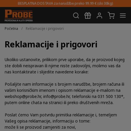
BESPLATNA DOSTAVA za narudžbe preko 99.99 € (do 30kg)
Preskoči
Skoči
na
do
Početna
/
Reklamacije i prigovori
navigaciju
sadržaja
Reklamacije i prigovori
Ukoliko ustanovite, prilikom prve uporabe, da je proizvod kojeg
ste dobili neispravan ili njime niste zadovoljni, molimo vas da
nas kontaktirate i slijedite navedene korake:
Pošaljite nam informacije s brojem narudžbe, brojem računa ili
vašim korisničkim imenom i opisom reklamacije e-mailom na
webshop@probe.hr
,
info@probe.hr
, telefonski na 031 500 130*,
putem online chata na stranici ili preko društvenih mreža.
Poslat ćemo Vam potvrdu primitka reklamacije i, temeljem
Vašeg opisa reklamacije, informaciju o tome:
može li se proizvod zamjeniti za novi,