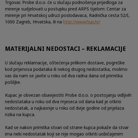
Trgovac Probe d.o.o. će u slučaju podnošenja prijedloga za
mirenje sudjelovati u postupku pred ARPS tijelom: Centar za
mirenje pri Hrvatskoj udruzi poslodavaca, Radnička cesta 52/I,
1000 Zagreb, Hrvatska, ili na
http://www.hup.hr/
MATERIJALNI NEDOSTACI – REKLAMACIJE
U slučaju reklamacije, oštećenja prilikom dostave, pogreške
kod prijenosa podataka ili nekog drugog nedostatka, molimo
vas da nam se javite u roku od dva radna dana od primitka
pošiljke.
Kupac je obvezan obavijestiti Probe d.o.o. o postojanju vidljivih
nedostataka u roku od dva mjeseca od dana kad je otkrio
nedostatak, a najkasnije u roku od dvije godine od prijelaza
rizika na kupca.
Kad se nakon primitka stvari od strane kupca pokaže da stvar
ima neki nedostatak koji se nije mogao otkriti uobičajenim