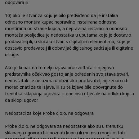
odgovara ili
10) ako je stvar za koju je bilo predviđeno da je instalira
odnosno montira kupac nepravilno instalirana odnosno
montirana od strane kupca, a nepravilna instalacija odnosno
montaža posljedica je nedostatka u uputama koje je dostavio
prodavatelj ili, u slučaju stvari s digitalnim elementima, koje je
dostavio prodavatelj ili dobavljač digitalnog sadržaja ili digitalne
usluge.
Ako je kupac na temelju izjava proizvođača ili njegova
predstavnika očekivao postojanje određenih svojstava stvari,
nedostatak se ne uzima u obzir ako prodavatelj nije znao niti
morao znati za te izjave, ili su te izjave bile opovrgnute do
trenutka sklapanja ugovora ili one nisu utjecale na odluku kupca
da sklopi ugovor.
Nedostaci za koje Probe d.o.o. ne odgovara:
Probe d.o.o. ne odgovara za nedostatke ako su u trenutku
sklapanja ugovora bili poznati kupcu ili mu nisu mogli ostati