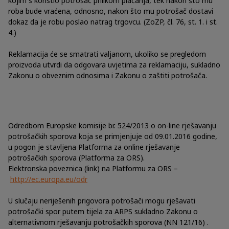
kojim s koristio potrošač prilikom plaćanja, tek nakon što mu
roba bude vraćena, odnosno, nakon što mu potrošač dostavi
dokaz da je robu poslao natrag trgovcu. (ZoZP, čl. 76, st. 1. i st.
4.)
Reklamacija će se smatrati valjanom, ukoliko se pregledom
proizvoda utvrdi da odgovara uvjetima za reklamaciju, sukladno
Zakonu o obveznim odnosima i Zakonu o zaštiti potrošača.
Odredbom Europske komisije br. 524/2013 o on-line rješavanju
potrošačkih sporova koja se primjenjuje od 09.01.2016 godine,
u pogon je stavljena Platforma za online rješavanje
potrošačkih sporova (Platforma za ORS).
Elektronska poveznica (link) na Platformu za ORS –
http://ec.europa.eu/odr
U slučaju neriješenih prigovora potrošači mogu rješavati
potrošački spor putem tijela za ARPS sukladno Zakonu o
alternativnom rješavanju potrošačkih sporova (NN 121/16) .