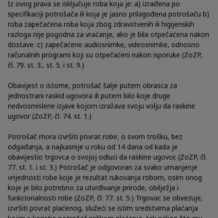
Iz ovog prava se isključuje roba koja je: a) izrađena po
specifikaciji potrošača ili koja je jasno prilagođena potrošaču b)
roba zapečaćena roba koja zbog zdravstvenih ili higijenskih
razloga nije pogodna za vraćanje, ako je bila otpečaćena nakon
dostave. c) zapečaćene audiosnimke, videosnimke, odnosno
računalnih programi koji su otpečaćeni nakon isporuke (ZoZP,
čl. 79. st. 3., st. 5. i st. 9.)
Obavijest o istome, potrošač šalje putem obrasca za
jednostrani raskid ugovora ili putem bilo koje druge
nedvosmislene izjave kojom izražava svoju volju da raskine
ugovor (ZoZP, čl. 74. st. 1.)
Potrošač mora izvršiti povrat robe, o svom trošku, bez
odgađanja, a najkasnije u roku od 14 dana od kada je
obavijestio trgovca o svojoj odluci da raskine ugovor. (ZoZP, čl.
77. st. 1. i st. 3.) Potrošač je odgovoran za svako umanjenje
vrijednosti robe koje je rezultat rukovanja robom, osim onog
koje je bilo potrebno za utvrđivanje prirode, obilježja i
funkcionalnosti robe (ZoZP, čl. 77. st. 5.) Trgovac se obvezuje,
izvršiti povrat plaćenog, služeći se istim sredstvima plaćanja