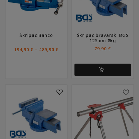
Opcije
se
mogu
odabrati
na
Škripac Bahco
Škripac bravarski BGS
stranici
125mm 8kg
proizvoda
RASPON
79,90
€
–
194,90
€
489,90
€
CIJENA:
OD
194,90 €
DO
489,90 €