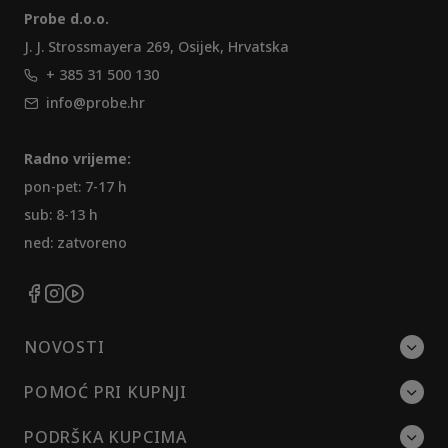
Probe d.o.o.
J. J. Strossmayera 269, Osijek, Hrvatska
+ 385 31 500 130
info@probe.hr
Radno vrijeme:
pon-pet: 7-17 h
sub: 8-13 h
ned: zatvoreno
NOVOSTI
POMOĆ PRI KUPNJI
PODRŠKA KUPCIMA