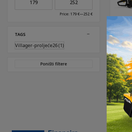
Price:
179 €
—
252 €
TAGS
Ška
Villager-proljeće26
(1)
moto
279,
Poništi filtere
DO