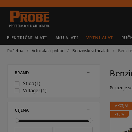
Preskoči
Skoči
na
do
navigaciju
sadržaja
ELEKTRIČNI ALATI
AKU ALATI
VRTNI ALAT
RUČN
Početna
/
Vrtni alat i pribor
/
Benzinski vrtni alati
/
Benzins
Benzi
BRAND
Stiga
(1)
Prikazuje se
Villager
(1)
AKCIJA!
CIJENA
-10%