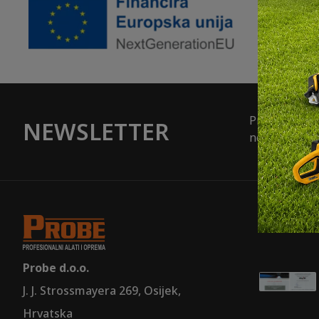
Pretplatite s
NEWSLETTER
novosti, popu
NOVOSTI
Probe d.o.o.
J. J. Strossmayera 269, Osijek,
Hrvatska