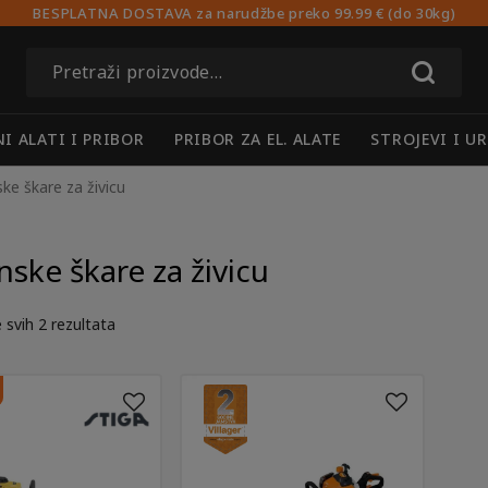
BESPLATNA DOSTAVA za narudžbe preko 99.99 € (do 30kg)
Pretraži:
I ALATI I PRIBOR
PRIBOR ZA EL. ALATE
STROJEVI I UR
ke škare za živicu
nske škare za živicu
 svih 2 rezultata