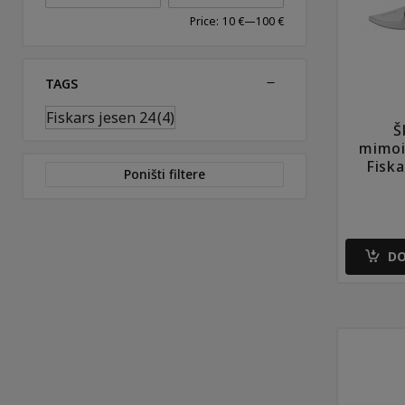
Price:
10 €
—
100 €
TAGS
Fiskars jesen 24
(4)
Š
mimoi
Fisk
Poništi filtere
DO