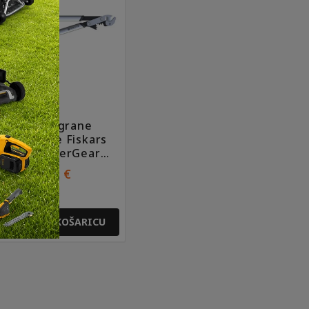
Škare za grane
akovanjske Fiskars
00mm PowerGearX
LX99
91,90
€
DODAJ U KOŠARICU