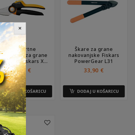
✕
Škare vrtne
Škare za grane
imoilazne za grane
nakovanjske Fiskars
o 26mm Fiskars X-
PowerGear L31
series P961
33,90
€
33,90
€
DODAJ U KOŠARICU
DODAJ U KOŠARICU