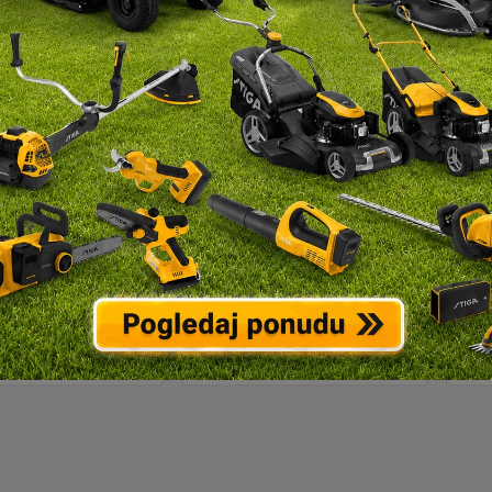
are za grane
Škare za grane
ilazne Fiskars
mimoilazne Fiskars
n
werGear L74
570mm PowerGearX
8
LX92
32,90
€
56,90
€
DAJ U KOŠARICU
DOBAVLJIVO NA UPIT