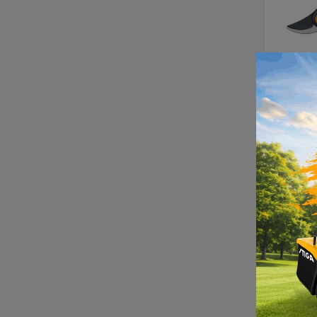
Š
mimoi
do 20
DO