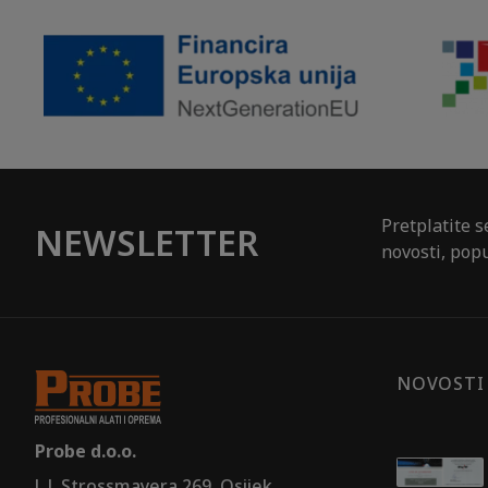
Pretplatite s
NEWSLETTER
novosti, popu
NOVOSTI
Probe d.o.o.
J. J. Strossmayera 269, Osijek,