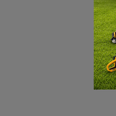
Šk
mimo
Po
DO