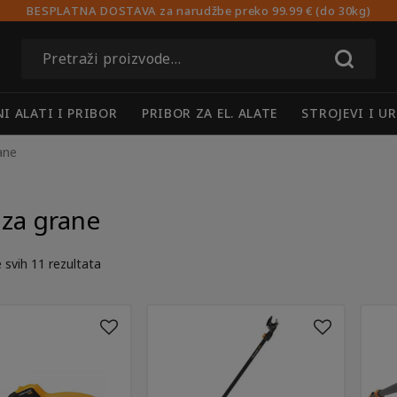
BESPLATNA DOSTAVA za narudžbe preko 99.99 € (do 30kg)
Pretraži:
I ALATI I PRIBOR
PRIBOR ZA EL. ALATE
STROJEVI I UR
ane
 za grane
 svih 11 rezultata