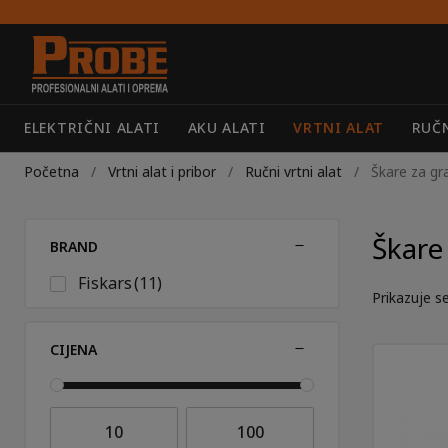
Preskoči
Skoči
na
do
navigaciju
sadržaja
ELEKTRIČNI ALATI
AKU ALATI
VRTNI ALAT
RUČN
Početna
/
Vrtni alat i pribor
/
Ručni vrtni alat
/
Škare za gr
Škare
BRAND
Fiskars
(11)
Prikazuje se
CIJENA