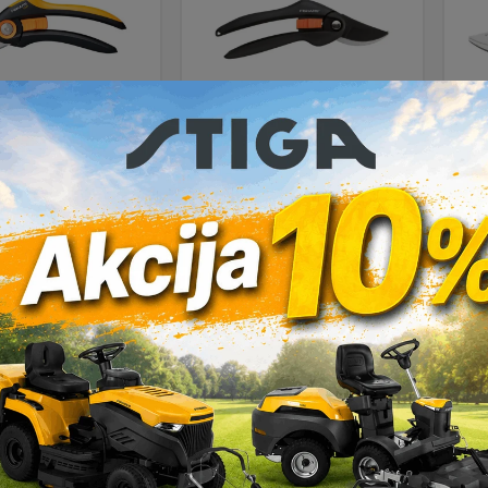
kare vrtne
Škare vrtne
lazne za grane
mimoilazne 208mm
m
mm Fiskars Plus
Fiskars SingleStep
d
P521
P26 1000567
22,90
€
10,90
€
DAJ U KOŠARICU
DODAJ U KOŠARICU