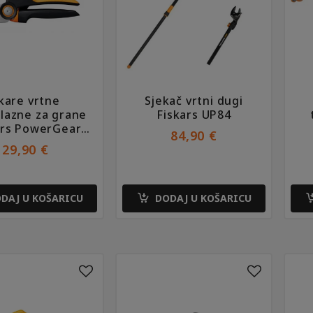
kare vrtne
Sjekač vrtni dugi
lazne za grane
Fiskars UP84
ars PowerGear
84,90
€
P921
29,90
€
DAJ U KOŠARICU
DODAJ U KOŠARICU