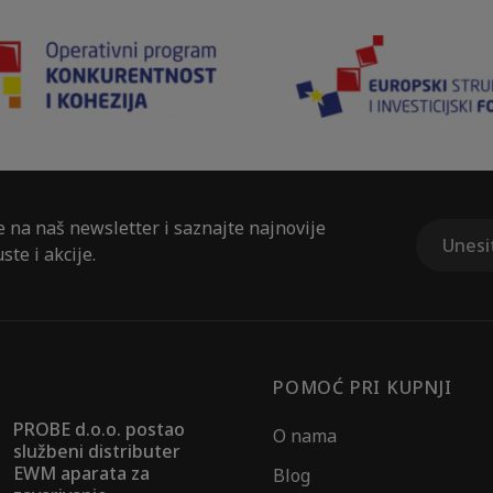
e na naš newsletter i saznajte najnovije
ste i akcije.
POMOĆ PRI KUPNJI
PROBE d.o.o. postao
O nama
službeni distributer
EWM aparata za
Blog