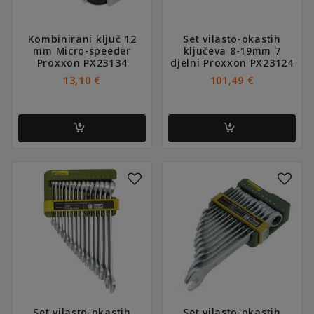
Kombinirani ključ 12
Set vilasto-okastih
mm Micro-speeder
ključeva 8-19mm 7
Proxxon PX23134
djelni Proxxon PX23124
13,10
€
101,49
€
Set vilasto-okastih
Set vilasto-okastih