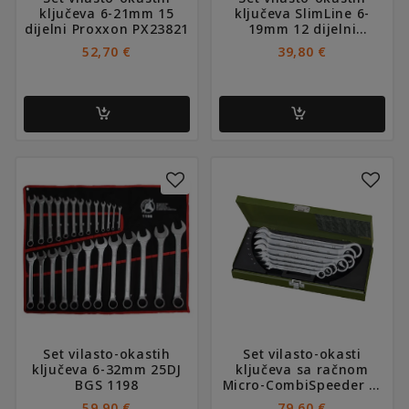
ključeva 6-21mm 15
ključeva SlimLine 6-
dijelni Proxxon PX23821
19mm 12 dijelni
Proxxon PX23820
52,70
€
39,80
€
Set vilasto-okastih
Set vilasto-okasti
ključeva 6-32mm 25DJ
ključeva sa račnom
BGS 1198
Micro-CombiSpeeder 8-
19mm Proxxon PX23275
59,90
€
79,60
€