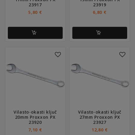
23917
23919
5,80
€
6,80
€
Vilasto-okasti ključ
Vilasto-okasti ključ
20mm Proxxon PX
27mm Proxxon PX
23920
23927
7,10
€
12,80
€