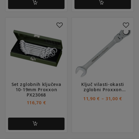
Ovaj
proizvod
ima
više
varijanti.
Opcije
se
mogu
odabrati
na
Set zglobnih ključeva
Ključ vilasti-okasti
stranici
10-19mm Proxxon
zglobni Proxxon
proizvoda
PX23068
MicroSpeeder
RASPO
–
11,90
€
31,00
€
CIJENA
116,70
€
OD
11,90 €
DO
31,00 €