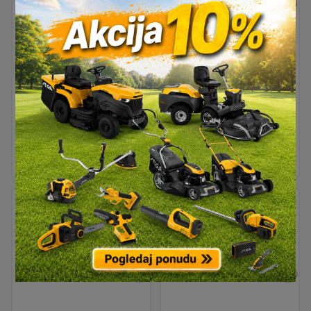
Vilasto-okasti ključ
Vilasto-okasti ključ
24mm Proxxon PX
14mm Proxxon PX
23924
23914
10,60
€
4,50
€