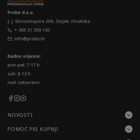
Probe d.o.o.
J. J. Strossmayera 269, Osijek, Hrvatska
+ 385 31 500 130
info@probe.hr
Radno vrijeme:
pon-pet: 7-17 h
sub: 8-13 h
ned: zatvoreno
NOVOSTI
POMOĆ PRI KUPNJI