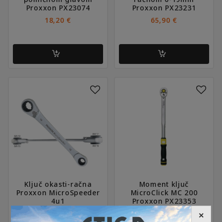
Proxxon PX23074
Proxxon PX23231
18,20
€
65,90
€
Ključ okasti-račna
Moment ključ
Proxxon MicroSpeeder
MicroClick MC 200
4u1
Proxxon PX23353
22,90
€
100,90
€
✕