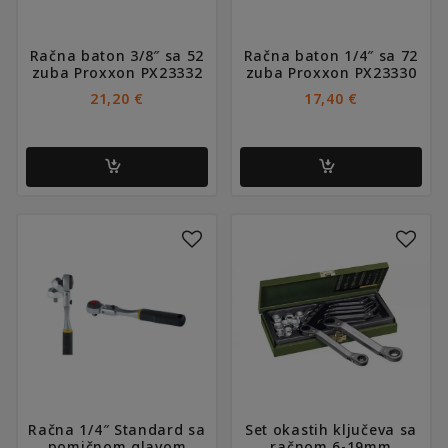
Račna baton 3/8″ sa 52
Račna baton 1/4″ sa 72
zuba Proxxon PX23332
zuba Proxxon PX23330
21,20
€
17,40
€
Račna 1/4″ Standard sa
Set okastih ključeva sa
pomičnom glavom
račnom 6-19mm