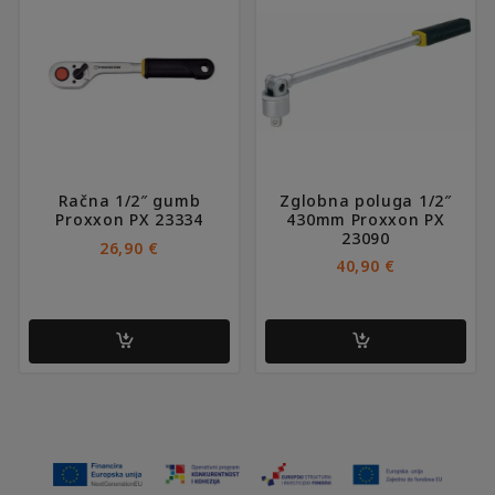
Račna 1/2″ gumb
Zglobna poluga 1/2″
Proxxon PX 23334
430mm Proxxon PX
23090
26,90
€
40,90
€