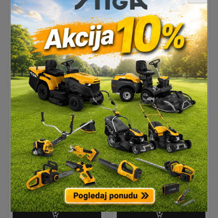
Moment ključ
Račna 1/4″ standard
MicroClick MC 320
Proxxon PX 23092
Proxxon PX23354
12,90
€
136,90
€