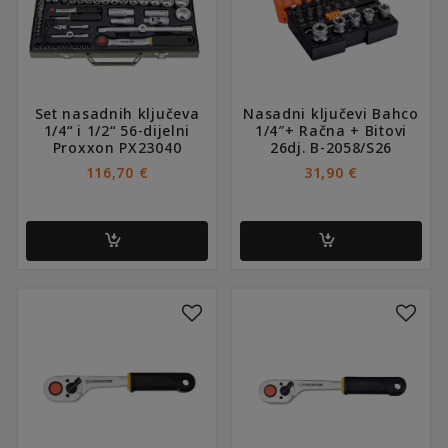
Set nasadnih ključeva
Nasadni ključevi Bahco
1/4“ i 1/2“ 56-dijelni
1/4″+ Račna + Bitovi
Proxxon PX23040
26dj. B-2058/S26
116,70
€
31,90
€