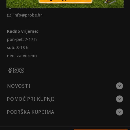
+ 385 31 500 130
info@probe.hr
Radno vrijeme:
pon-pet: 7-17 h
sub: 8-13 h
ned: zatvoreno
NOVOSTI
POMOĆ PRI KUPNJI
PODRŠKA KUPCIMA