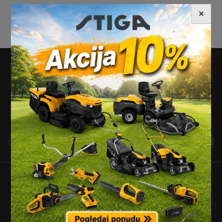
✕
NEWSLETTER
Pretplatite se na naš newsletter i saznajte
najnovije novosti, popuste i akcije.
Probe d.o.o.
J. J. Strossmayera 269, Osijek, Hrvatska