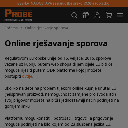
BESPLATNA DOSTAVA za narudžbe preko 99.99 € (do 30kg)
Preskoči
Skoči
na
do
Početna
/
Online rješavanje sporova
navigaciju
sadržaja
Online rješavanje sporova
Regulativom Europske unije od 15. veljače. 2016. sporove
vezane uz kupnju putem web shopa diljem cijele EU biti će
moguće riješiti putem ODR platforme kojoj možete
pristupiti
ovdje
.
Ukoliko naiđete na problem tijekom online kupnje unutar EU
(neispravan proizvod, nemogućnost zamjene proizvoda itd.)
svoj prigovor možete na brži i jednostavniji način podnijeti na
gornjem linku.
Platformu mogu koristiti i potrošači i trgovci, a prigovor je
moguće podnijeti na bilo kojem od 23 službena jezika EU.