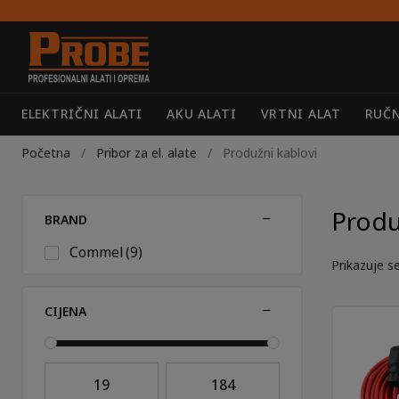
Preskoči
Skoči
na
do
navigaciju
sadržaja
ELEKTRIČNI ALATI
AKU ALATI
VRTNI ALAT
RUČN
Početna
/
Pribor za el. alate
/
Produžni kablovi
Produ
BRAND
Commel
(9)
Prikazuje se
CIJENA