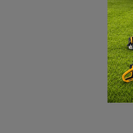
Pro
motal
mm 3
DO