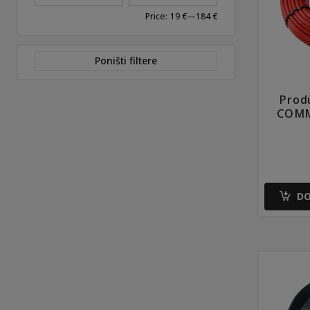
Price:
19 €
—
184 €
Poništi filtere
Prod
COMM
DO