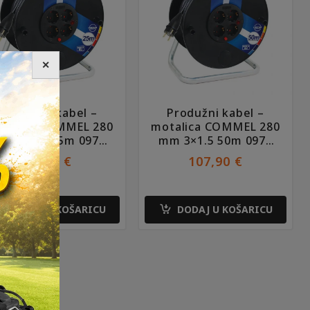
✕
Produžni kabel –
Produžni kabel –
talica COMMEL 280
motalica COMMEL 280
m 3×2.5 25m 0979
mm 3×1.5 50m 0977
GG/J
GG/J
85,90
€
107,90
€
DODAJ U KOŠARICU
DODAJ U KOŠARICU