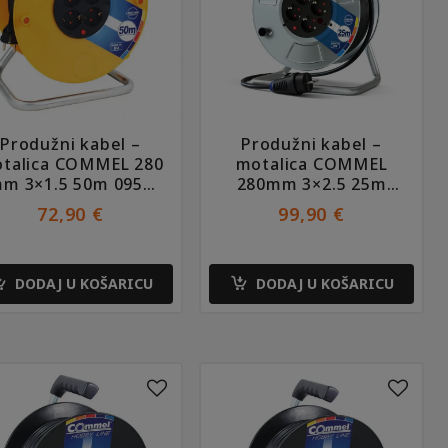
Produžni kabel –
Produžni kabel –
talica COMMEL 280
motalica COMMEL
m 3×1.5 50m 0957
280mm 3×2.5 25m
PP/J
0929 GG/J
72,90
€
99,90
€
DODAJ U KOŠARICU
DODAJ U KOŠARICU