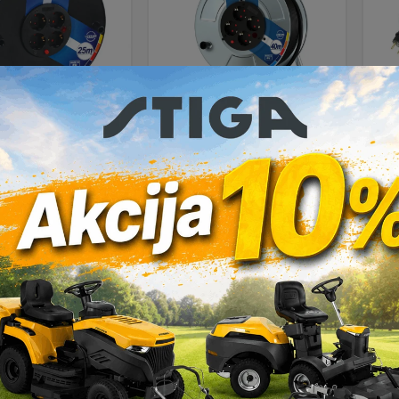
dužni kabel –
Produžni kabel –
alica COMMEL
motalica COMMEL
mo
mm 3×2.5 25m
280mm 3×2.5 40m
m
0959 PP/J
0931 GG/J
72,90
€
137,90
€
DAJ U KOŠARICU
DODAJ U KOŠARICU