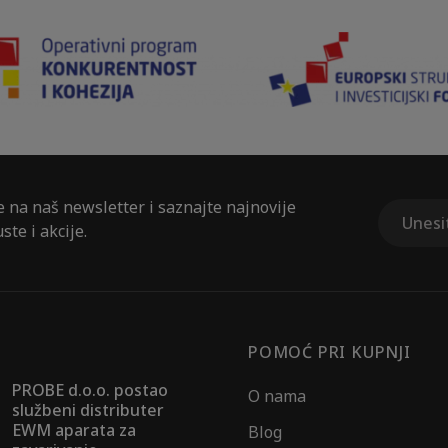
e na naš newsletter i saznajte najnovije
ste i akcije.
POMOĆ PRI KUPNJI
PROBE d.o.o. postao
O nama
službeni distributer
EWM aparata za
Blog