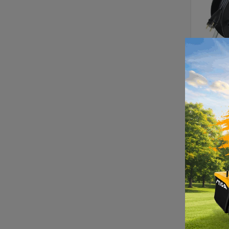
Pro
mot
280
DO