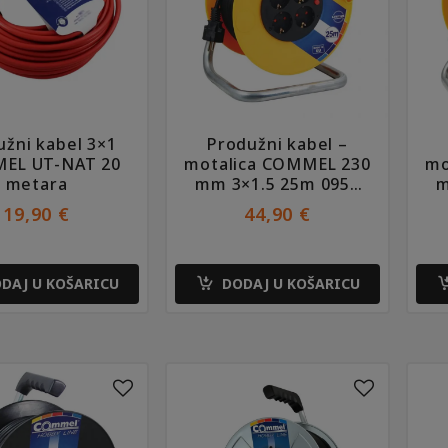
užni kabel 3×1
Produžni kabel –
EL UT-NAT 20
motalica COMMEL 230
mo
metara
mm 3×1.5 25m 0955
m
PP/J
19,90
€
44,90
€
DAJ U KOŠARICU
DODAJ U KOŠARICU