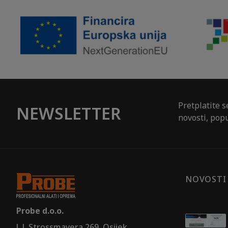
Pretplatite s
NEWSLETTER
novosti, popu
NOVOSTI
Probe d.o.o.
J. J. Strossmayera 269, Osijek,