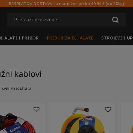
BESPLATNA DOSTAVA za narudžbe preko 99.99 € (do 30kg)
Pretraži:
I ALATI I PRIBOR
PRIBOR ZA EL. ALATE
STROJEVI I U
žni kablovi
 svih 9 rezultata