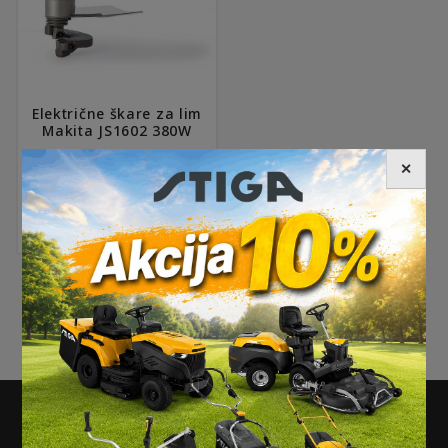
Električne škare za lim
Makita JS1602 380W
213,90
€
✕
NEWSLETTER