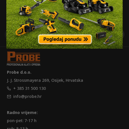
Pretplatite se na naš newsletter i saznajte
najnovije novosti, popuste i akcije.
Probe d.o.o.
J. J. Strossmayera 269, Osijek, Hrvatska
+ 385 31 500 130
info@probe.hr
Radno vrijeme:
pon-pet: 7-17 h
sub: 8-13 h