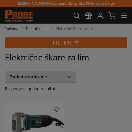
BESPLATNA DOSTAVA za narudžbe preko 99.99 € (do 30kg)
Preskoči
Skoči
na
do
Početna
/
Električni alati
/
Električne škare za lim
navigaciju
sadržaja
FILTERI
Električne škare za lim
Prikazuje se jedan rezultat