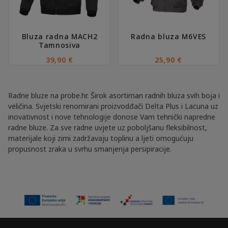
mogu
mogu
odabrati
odabrati
na
na
Bluza radna MACH2
Radna bluza M6VES
stranici
stranici
Tamnosiva
proizvoda
proizvoda
39,90
€
25,90
€
Radne bluze na probe.hr. Širok asortiman radnih bluza svih boja i
veličina. Svjetski renomirani proizvodđači Delta Plus i Lacuna uz
inovativnost i nove tehnologije donose Vam tehnički napredne
radne bluze. Za sve radne uvjete uz poboljšanu fleksibilnost,
materijale koji zimi zadržavaju toplinu a ljeti omogućuju
propusnost zraka u svrhu smanjenja persipiracije.