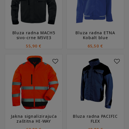
Opcije
Opcije
se
se
mogu
mogu
odabrati
odabrati
na
na
Bluza radna MACH5
Bluza radna ETNA
stranici
stranici
sivo-crne M5VE3
Kobalt blue
proizvoda
proizvoda
55,90
€
65,50
€
Ovaj
Ovaj
proizvod
proizvod
ima
ima
više
više
varijanti.
varijanti.
Opcije
Opcije
se
se
mogu
mogu
odabrati
odabrati
na
na
Jakna signalizirajuća
Bluza radna PACIFIC
stranici
stranici
zaštitna HI-WAY
FLEX
proizvoda
proizvoda