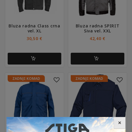
Bluza radna Class crna
Bluza radna SPIRIT
vel. XL
Siva vel. XXL
30,50
€
42,40
€
Ovaj
ZADNJI KOMAD
ZADNJI KOMAD
proizvod
ima
više
varijanti.
Opcije
se
mogu
✕
odabrati
na