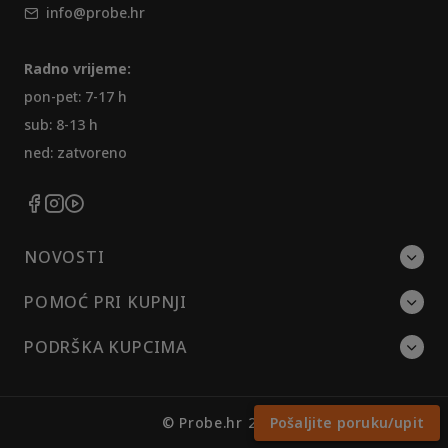
info@probe.hr
Radno vrijeme:
pon-pet: 7-17 h
sub: 8-13 h
ned: zatvoreno
NOVOSTI
POMOĆ PRI KUPNJI
PODRŠKA KUPCIMA
© Probe.hr 2026.
Pošaljite poruku/upit