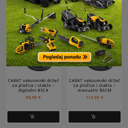
DO
218,90 €
CARAT vakuumski držač
CARAT vakuumski držač
za pločice i staklo –
za pločice i staklo –
digitalni BSCA
manualni BSCM
99,90
€
114,90
€