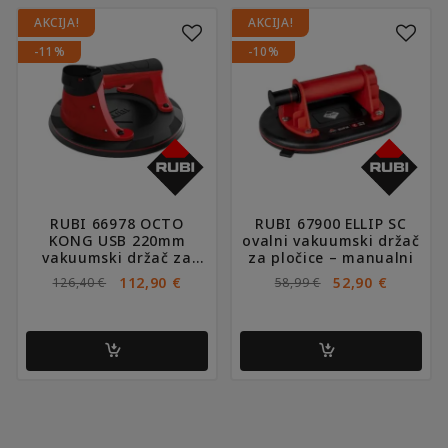
AKCIJA!
AKCIJA!
-11%
-10%
RUBI 66978 OCTO
RUBI 67900 ELLIP SC
KONG USB 220mm
ovalni vakuumski držač
vakuumski držač za
za pločice – manualni
pločice – digitalni
IZVORNA
TRENUTNA
IZVORNA
TRENU
112,90
€
52,90
€
126,40
€
58,99
€
CIJENA
CIJENA
CIJENA
CIJENA
BILA
JE:
BILA
JE:
JE:
112,90 €.
JE:
52,90 €.
126,40 €.
58,99 €.