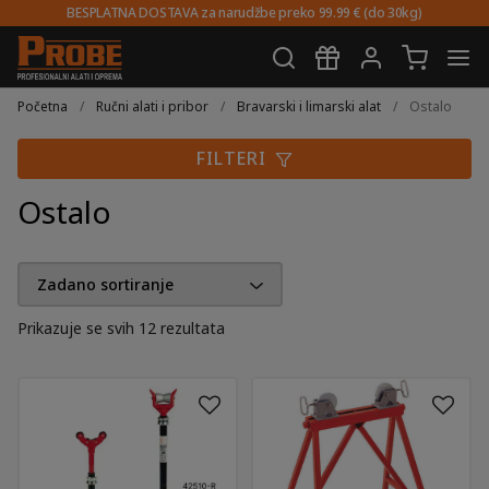
BESPLATNA DOSTAVA za narudžbe preko 99.99 € (do 30kg)
Preskoči
Skoči
na
do
Početna
/
Ručni alati i pribor
/
Bravarski i limarski alat
/
Ostalo
navigaciju
sadržaja
FILTERI
Ostalo
Prikazuje se svih 12 rezultata
Ovaj
proizvod
ima
više
varijanti.