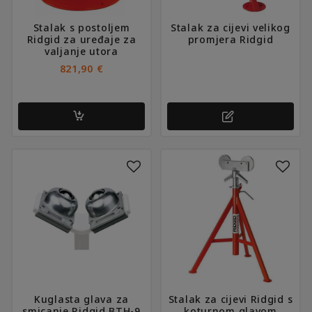
Stalak s postoljem
Stalak za cijevi velikog
Ridgid za uređaje za
promjera Ridgid
valjanje utora
821,90
€
Ovaj
proizvod
ima
više
varijanti.
Opcije
se
mogu
odabrati
na
Kuglasta glava za
Stalak za cijevi Ridgid s
stranici
smicanje Ridgid BTH-9
koturnom glavom