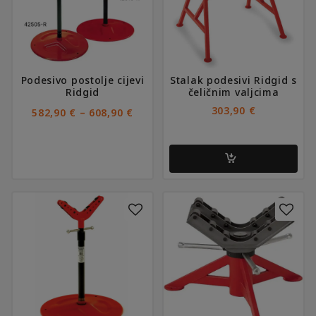
Opcije
se
mogu
odabrati
na
Podesivo postolje cijevi
Stalak podesivi Ridgid s
stranici
Ridgid
čeličnim valjcima
proizvoda
RASPON
303,90
€
–
582,90
€
608,90
€
CIJENA:
OD
582,90 €
DO
608,90 €