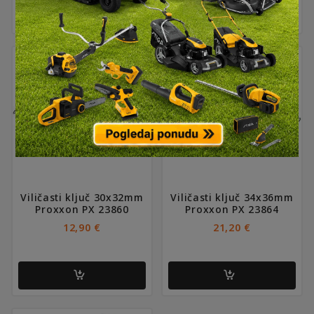
Viličasti ključ 30x32mm
Viličasti ključ 34x36mm
Proxxon PX 23860
Proxxon PX 23864
12,90
€
21,20
€