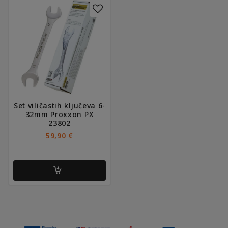
Set viličastih ključeva 6-
32mm Proxxon PX
23802
59,90
€