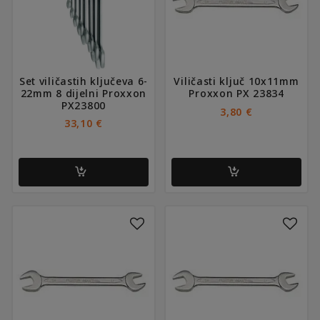
Set viličastih ključeva 6-
Viličasti ključ 10x11mm
22mm 8 dijelni Proxxon
Proxxon PX 23834
PX23800
3,80
€
33,10
€