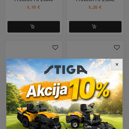
5,10
€
5,20
€
✕
Viličasti ključ 17x19mm
Viličasti ključ 20x22mm
Proxxon PX 23848
Proxxon PX 23850
6,45
€
7,10
€