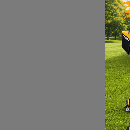
Bru
M
DO