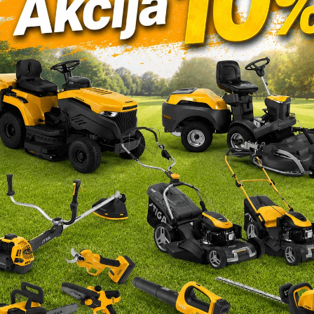
silica tračna
Brusilica tračna
akita 9031
Makita 9032
189,90
€
153,90
€
DAJ U KOŠARICU
NEDOSTUPNO