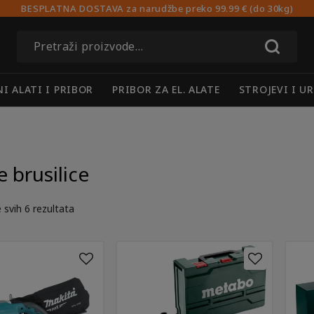
BESPLATNA DOSTAVA za narudžbe preko 99.99 € (do 30kg)
Pretraži:
I ALATI I PRIBOR
PRIBOR ZA EL. ALATE
STROJEVI I U
e brusilice
 svih 6 rezultata