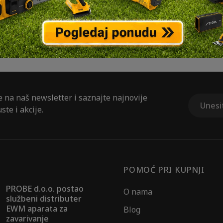
e na naš newsletter i saznajte najnovije
ste i akcije.
POMOĆ PRI KUPNJI
PROBE d.o.o. postao
O nama
službeni distributer
EWM aparata za
Blog
zavarivanje