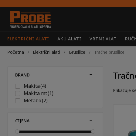
Preskoči
Skoči
na
do
navigaciju
sadržaja
ELEKTRIČNI ALATI
AKU ALATI
VRTNI ALAT
RUČN
Početna
/
Električni alati
/
Brusilice
/
Tračne brusilice
Tračn
BRAND
Makita
(4)
Prikazuje se
Makita mt
(1)
Metabo
(2)
CIJENA