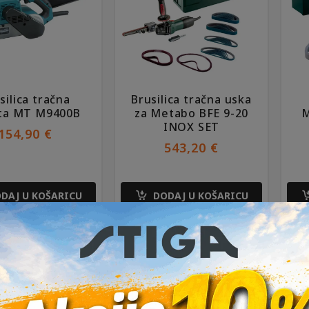
silica tračna
Brusilica tračna uska
ta MT M9400B
za Metabo BFE 9-20
M
INOX SET
154,90
€
543,20
€
DAJ U KOŠARICU
DODAJ U KOŠARICU