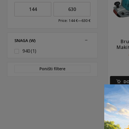
Price:
144 €
—
630 €
SNAGA (W)
Bru
Maki
940
(1)
Poništi filtere
DO