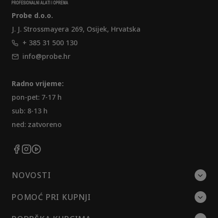
Probe d.o.o.
J. J. Strossmayera 269, Osijek, Hrvatska
+ 385 31 500 130
info@probe.hr
Radno vrijeme:
pon-pet: 7-17 h
sub: 8-13 h
ned: zatvoreno
NOVOSTI
POMOĆ PRI KUPNJI