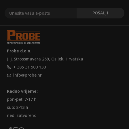
Probe d.o.o.
J. J. Strossmayera 269, Osijek, Hrvatska
+ 385 31 500 130
info@probe.hr
Radno vrijeme:
pon-pet: 7-17 h
sub: 8-13 h
ned: zatvoreno