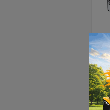
Apar
zavari
DOB
REL apara