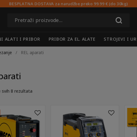
BESPLATNA DOSTAVA za narudžbe preko 99.99 € (do 30kg)
Pretraži:
I ALATI I PRIBOR
PRIBOR ZA EL. ALATE
STROJEVI I UR
rezanje
/
REL aparati
parati
 svih 8 rezultata