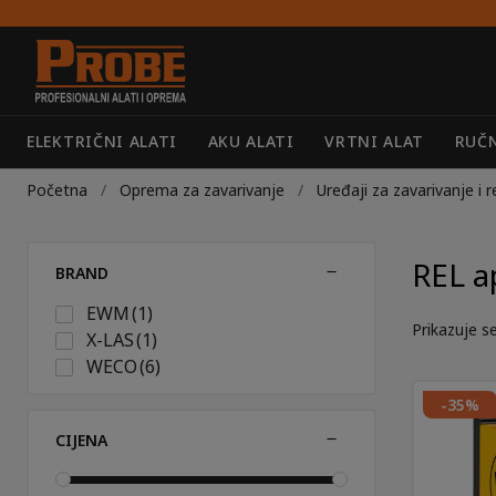
Preskoči
Skoči
na
do
navigaciju
sadržaja
ELEKTRIČNI ALATI
AKU ALATI
VRTNI ALAT
RUČN
Početna
/
Oprema za zavarivanje
/
Uređaji za zavarivanje i 
REL a
BRAND
EWM
(1)
Prikazuje se
X-LAS
(1)
WECO
(6)
-35%
CIJENA