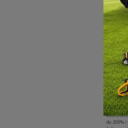
REL aparat
zavarivan
elektrodom
pokrene el
zagađivanj
raznovrsta
Zavarivač
je relativ
Ručno ele
Ručno ele
obavljaju 
Obloga ima
i fosfora)
vezi s te
okomitom 
do 200% i 