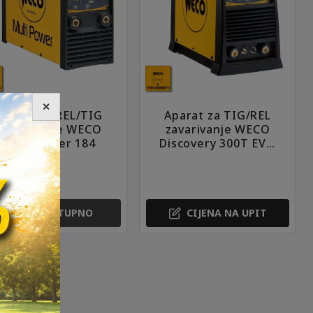
✕
Aparat za REL/TIG
Aparat za TIG/REL
zavarivanje WECO
zavarivanje WECO
Multipower 184
Discovery 300T EVO
DC – bez hladnjaka
NA
NEDOSTUPNO
CIJENA NA UPIT