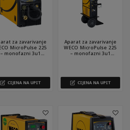
arat za zavarivanje
Aparat za zavarivanje
CO MicroPulse 225
WECO MicroPulse 225
– monofazni 3u1
– monofazni 3u1
MIG/MAG, REL, TIG)
(MIG/MAG, REL, TIG)
KIT
CIJENA NA UPIT
CIJENA NA UPIT