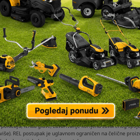
i za zavarivanje na probe.hr. Ručno elektrolučno zavarivanje
je obloženom elektrodom (engl. Manual Metal Arc Welding –
 (engl. Shielded Metal Arc Welding – SMAW) je postupak koji 
ektrični luk, između osnovnog materijala i potrošnih elektro
a stvaranjem ugljikovog dioksida (CO2). Elektroda služi i ka
n i može se obaviti s relativno jeftinom opremom, tako da s
 može postati dovoljno iskusan i sa skromnijom obukom, a vj
no sporo, budući da se elektrode moraju često zamjenjivati i
ktrolučno zavarivanje
ktrolučno zavarivanje se obavlja uglavnom na zraku. Zaštitu
uglavnom plinovi i troska, koji nastaju pri taljenju i kemi
 još i druge zadaće: stabilizaciju električnog luka, legiran
 taline zavara. Prema namjeni razlikuju se elektrode za zavari
hnološkim osobinama, razlikuju se elektrode s dubokim prov
položaju, iznad glave, zavarivanje korijena zavarenog spoja
više). REL postupak je uglavnom ograničen na čelične proizv