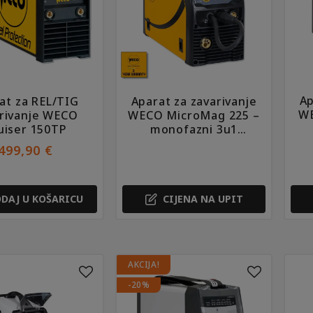
Ap
at za REL/TIG
Aparat za zavarivanje
WE
rivanje WECO
WECO MicroMag 225 –
uiser 150TP
monofazni 3u1
(
(MIG/MAG, REL, TIG)
499,90
€
DAJ U KOŠARICU
CIJENA NA UPIT
AKCIJA!
-20%