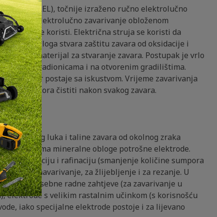
 (kratica: REL), točnije izraženo ručno elektrolučno
 MMA) ili elektrolučno zavarivanje obloženom
se najviše koristi. Električna struja se koristi da
da, čija obloga stvara zaštitu zavara od oksidacije i
o dodatni materijal za stvaranje zavara. Postupak je vrlo
e koristi u radionicama i na otvorenim gradilištima.
ešt majstor postaje sa iskustvom. Vrijeme zavarivanja
 troska se mora čistiti nakon svakog zavara.
 električnog luka i taline zavara od okolnog zraka
jskim reakcijama mineralne obloge potrošne elektrode.
je, dezoksidaciju i rafinaciju (smanjenje količine sumpora
vanje, za navarivanje, za žlijebljenje i za rezanje. U
arom, za posebne radne zahtjeve (za zavarivanje u
), elektrode s velikim rastalnim učinkom (s korisnošću
ode, iako specijalne elektrode postoje i za lijevano