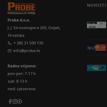
NOVOSTI
Probe d.o.o.
J. J. Strossmayera 269, Osijek,
Hrvatska
+ 385 31 500 130
info@probe.hr
Radno vrijeme:
pon-pet: 7-17 h
sub: 8-13 h
ned: zatvoreno