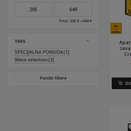
Price:
205 €
—
649 €
TAGS
Apar
zava
SPECIJALNA PONUDA
(1)
Cr
Weco selection
(3)
Poništi filtere
DO