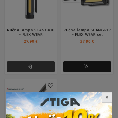
Ručna lampa SCANGRIP
Ručna lampa SCANGRIP
– FLEX WEAR
– FLEX WEAR set
27,90
€
37,90
€
✕