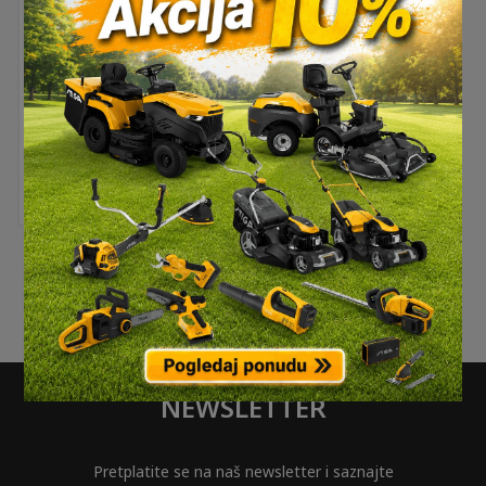
Ručna lampa SCANGRIP
– WORK PEN R (OLOVKA)
26,90
€
NEWSLETTER
Pretplatite se na naš newsletter i saznajte