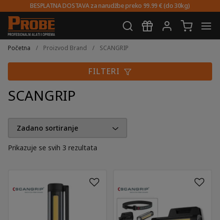
BESPLATNA DOSTAVA za narudžbe preko 99.99 € (do 30kg)
Preskoči
Skoči
na
do
Početna
/
Proizvod Brand
/
SCANGRIP
navigaciju
sadržaja
FILTERI
SCANGRIP
Prikazuje se svih 3 rezultata