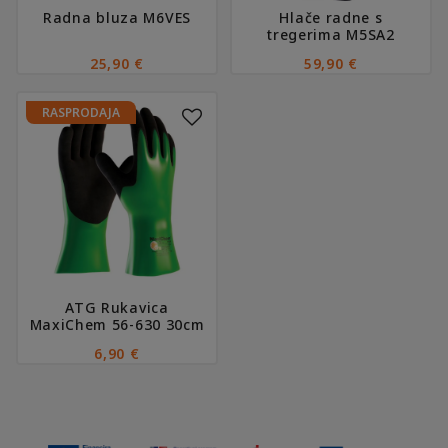
na
na
Radna bluza M6VES
Hlače radne s
stranici
stranici
tregerima M5SA2
proizvoda
proizvoda
25,90
€
59,90
€
Ovaj
RASPRODAJA
proizvod
ima
više
varijanti.
Opcije
se
mogu
odabrati
na
ATG Rukavica
stranici
MaxiChem 56-630 30cm
proizvoda
6,90
€