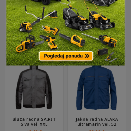
na
Bluza radna Class siva
Bluza radna Class crna
stranici
vel. XXL
vel. XL
proizvoda
30,50
€
30,50
€
ZADNJI KOMAD
ZADNJI KOMAD
Bluza radna SPIRIT
Jakna radna ALARA
Siva vel. XXL
ultramarin vel. 52