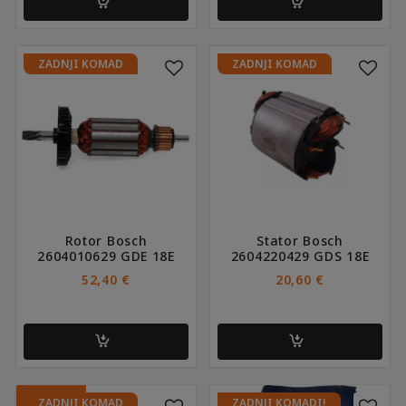
ZADNJI KOMAD
ZADNJI KOMAD
Rotor Bosch
Stator Bosch
2604010629 GDE 18E
2604220429 GDS 18E
52,40
€
20,60
€
Ovaj
Ovaj
AKCIJA!
ZADNJI KOMAD
ZADNJI KOMADI!