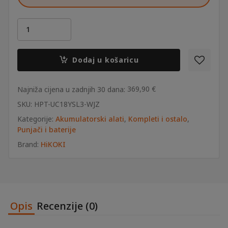
HiKoki
aku
power
set
Dodaj u košaricu
2x
MULTI
VOLT
369,90
€
Najniža cijena u zadnjih 30 dana:
BSL36B18X
SKU:
HPT-UC18YSL3-WJZ
(36V/18V
Kategorije:
Akumulatorski alati
,
Kompleti i ostalo
,
-
Punjači i baterije
8Ah/4Ah)
+
Brand:
HiKOKI
punjač
super
brzi
UC18YSL3
količina
Opis
Recenzije (0)