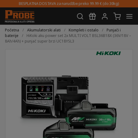
BESPLATNA DOSTAVA za narudžbe preko 99.99 € (do 30kg)
Preskoči
Skoči
na
do
Početna
/
Akumulatorski alati
/
Kompleti i ostalo
/
Punjači i
navigaciju
sadržaja
baterije
/
HiKoki aku power set 2x MULTI VOLT BSL36B18X (36V/18V –
8Ah/4Ah) + punjač super brzi UC18YSL3