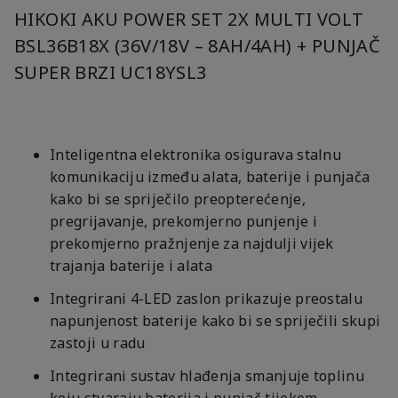
HIKOKI AKU POWER SET 2X MULTI VOLT
BSL36B18X (36V/18V – 8AH/4AH) + PUNJAČ
SUPER BRZI UC18YSL3
Inteligentna elektronika osigurava stalnu
komunikaciju između alata, baterije i punjača
kako bi se spriječilo preopterećenje,
pregrijavanje, prekomjerno punjenje i
prekomjerno pražnjenje za najdulji vijek
trajanja baterije i alata
Integrirani 4-LED zaslon prikazuje preostalu
napunjenost baterije kako bi se spriječili skupi
zastoji u radu
Integrirani sustav hlađenja smanjuje toplinu
koju stvaraju baterija i punjač tijekom