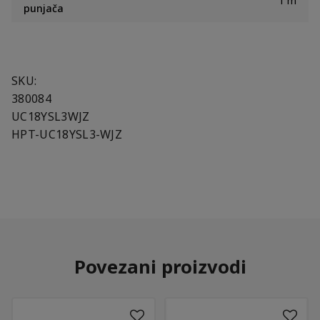
1 m
punjača
SKU:
380084
UC18YSL3WJZ
HPT-UC18YSL3-WJZ
Povezani proizvodi