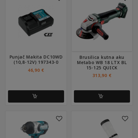
Punjač Makita DC10WD
Brusilica kutna aku
(10,8-12V) 197343-0
Metabo WB 18 LTX BL
15-125 QUICK
46,90
€
313,90
€