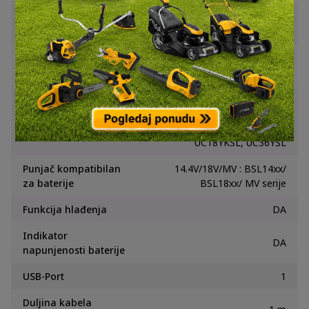
Baterija: 1,02 kg
Težina
Punjač: 0,60 kg
Baterija: 134 x 83 x 77 mm
Dimenzije (D x Š x V)
Punjač: 115 x 185 x 77,5 mm
UC18YDL2, UC18YDL,
Baterija kompatibilna
UC18YTSL, UC18YSL3,
uz punjač
UC18YFSL, UC18YML2,
UC18YKSL, UC36YSL
Punjač kompatibilan
14.4V/18V/MV : BSL14xx/
za baterije
BSL18xx/ MV serije
Funkcija hlađenja
DA
Indikator
DA
napunjenosti baterije
USB-Port
1
Duljina kabela