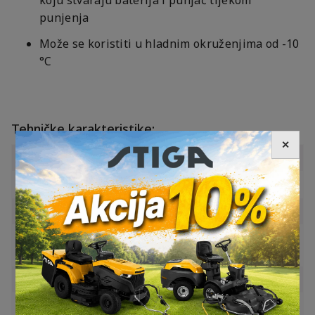
punjenja
Može se koristiti u hladnim okruženjima od -10
°C
Tehničke karakteristike:
✕
Vrsta baterije
Li-ion
Napon baterije
36 V / 18 V
Kapacitet baterije
4,0 Ah / 8,0 Ah
Nazivna ulazna
195 W
snaga punjača
Napon punjača
230 V / 50-60 Hz
Maks. struja punjena
8 A