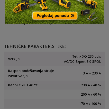
Sve važne funkcije bez podmenija dostupne su
izravno na početnom zaslonu
Jasne, ilustrirane upute i brzi izbornici
TEHNIČKE KARAKTERISTIKE:
Tetrix XQ 230 puls
Verzija
AC/DC Expert 3.0 8POL
Raspon podešavanja struje
3 A – 230 A
zavarivanja
Radni ciklus 40 °C
230 A / 40 %
200 A / 60 %
170 A / 100 %