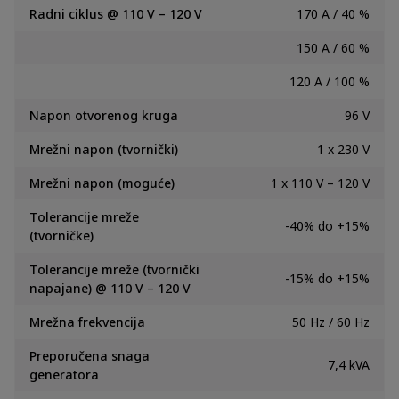
Radni ciklus @ 110 V – 120 V
170 A / 40 %
150 A / 60 %
120 A / 100 %
Napon otvorenog kruga
96
V
Mrežni napon (tvornički)
1 x 230 V
Mrežni napon (moguće)
1 x 110 V – 120 V
Tolerancije mreže
-40% do +15%
(tvorničke)
Tolerancije mreže (tvornički
-15% do +15%
napajane) @ 110 V – 120 V
Mrežna frekvencija
50 Hz / 60 Hz
Preporučena snaga
7,4 kVA
generatora