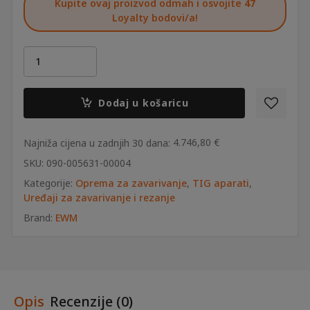
Kupite ovaj proizvod odmah i osvojite
47
JE:
4.746,80 €.
Loyalty bodovi/a!
5.933,50 €.
Aparat
za
TIG
zavarivanje
Dodaj u košaricu
EWM
Tetrix
XQ
4.746,80
€
Najniža cijena u zadnjih 30 dana:
230
SKU:
090-005631-00004
puls
Kategorije:
Oprema za zavarivanje
,
TIG aparati
,
AC/DC
Uređaji za zavarivanje i rezanje
Expert
3.0
Brand:
EWM
8POL
količina
Opis
Recenzije (0)