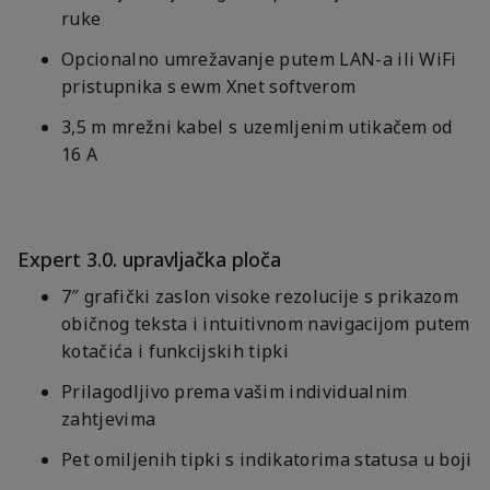
ruke
Opcionalno umrežavanje putem LAN-a ili WiFi
pristupnika s ewm Xnet softverom
3,5 m mrežni kabel s uzemljenim utikačem od
16 A
Expert 3.0. upravljačka ploča
7″ grafički zaslon visoke rezolucije s prikazom
običnog teksta i intuitivnom navigacijom putem
kotačića i funkcijskih tipki
Prilagodljivo prema vašim individualnim
zahtjevima
Pet omiljenih tipki s indikatorima statusa u boji