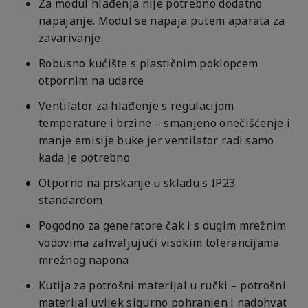
Za modul hlađenja nije potrebno dodatno
napajanje. Modul se napaja putem aparata za
zavarivanje.
Robusno kućište s plastičnim poklopcem
otpornim na udarce
Ventilator za hlađenje s regulacijom
temperature i brzine – smanjeno onečišćenje i
manje emisije buke jer ventilator radi samo
kada je potrebno
Otporno na prskanje u skladu s IP23
standardom
Pogodno za generatore čak i s dugim mrežnim
vodovima zahvaljujući visokim tolerancijama
mrežnog napona
Kutija za potrošni materijal u ručki – potrošni
materijal uvijek sigurno pohranjen i nadohvat