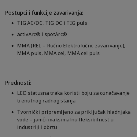
Postupci i funkcije zavarivanja:
TIG AC/DC, TIG DC i TIG puls
activArc® i spotArc®
MMA (REL – Ručno Elektrolučno zavarivanje),
MMA puls, MMA cel, MMA cel puls
Prednosti:
LED statusna traka koristi boju za označavanje
trenutnog radnog stanja.
Tvornički pripremljeno za priključak hladnjaka
vode – jamči maksimalnu fleksibilnost u
industriji i obrtu