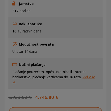
Jamstvo
3+2 godine
Rok isporuke
10-15 radnih dana
Mogućnost povrata
Unutar 14 dana
Načini plaćanja
Plaćanje pouzećem, opća uplatnica ili Internet
bankarstvo, plaćanje karticama do 36 rata.
Vidi više
→
IZVORNA
TRENUTNA
5.933,50
€
4.746,80
€
CIJENA
CIJENA
BILA
JE: