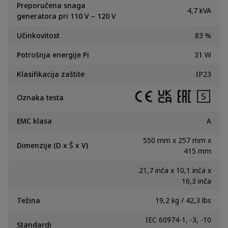
Preporučena snaga
4,7 kVA
generatora pri 110 V – 120 V
Učinkovitost
83
%
Potrošnja energije Pi
31
W
Klasifikacija zaštite
IP23
Oznaka testa
EMC klasa
A
550 mm x 257 mm x
Dimenzije (D x Š x V)
415 mm
21,7 inča x 10,1 inča x
16,3 inča
Težina
19,2 kg / 42,3 lbs
IEC 60974-1, -3, -10
Standardi