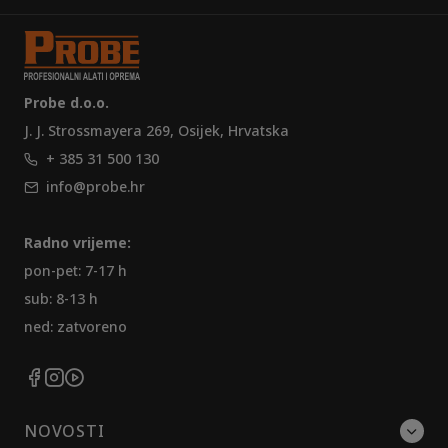
Probe d.o.o.
J. J. Strossmayera 269, Osijek, Hrvatska
+ 385 31 500 130
info@probe.hr
Radno vrijeme:
pon-pet: 7-17 h
sub: 8-13 h
ned: zatvoreno
NOVOSTI