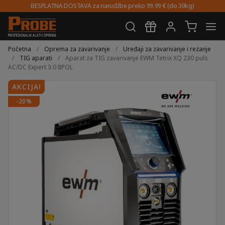
BESPLATNA DOSTAVA za narudžbe preko 99.99 € (do 30kg)
Preskoči
Skoči
na
do
Početna
/
Oprema za zavarivanje
/
Uređaji za zavarivanje i rezanje
navigaciju
sadržaja
/
TIG aparati
/
Aparat za TIG zavarivanje EWM Tetrix XQ 230 puls
AC/DC Expert 3.0 8POL
AKCIJA!
-20%