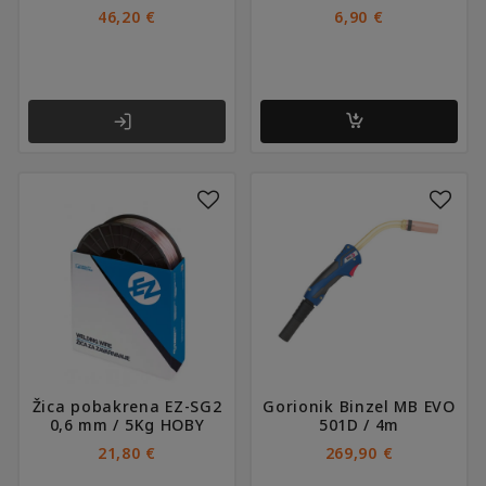
46,20
€
6,90
€
Žica pobakrena EZ-SG2
Gorionik Binzel MB EVO
0,6 mm / 5Kg HOBY
501D / 4m
21,80
€
269,90
€