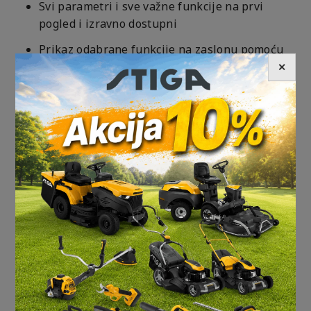
Svi parametri i sve važne funkcije na prvi
pogled i izravno dostupni
Prikaz odabrane funkcije na zaslonu pomoću
grafičke podrške
✕
Opsežan izbornik pomoći sa savjetima i
objašnjenjima
Xbutton za individualnu autorizaciju pristupa
USB sučelje za ažuriranja softvera i kopiranje
Unaprijed instalirani jezici za korisnički
izbornik: BG / CN / CZ / DA / DE / EN / ES / FI /
FR / HR / HU / IT / NL / PL / PT / RO / RU / SE /
SL / TR
Grafičko podešavanje svih parametara u
dijagramu toka
Vizualna podrška za podešavanje parametara