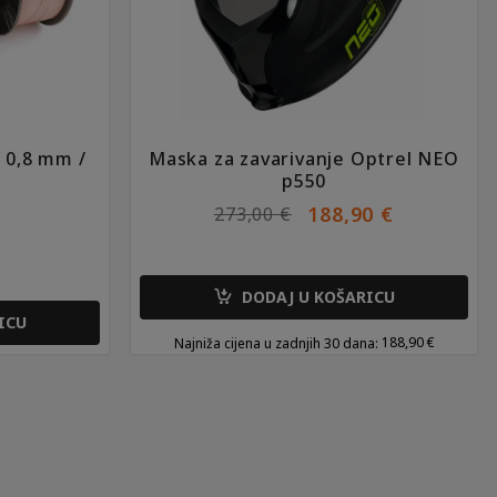
 0,8 mm /
Maska za zavarivanje Optrel NEO
p550
IZVORNA
TRENUT
188,90
€
273,00
€
CIJENA
CIJENA
BILA
JE:
JE:
188,90 €.
DODAJ U KOŠARICU
273,00 €.
ICU
188,90
€
Najniža cijena u zadnjih 30 dana: