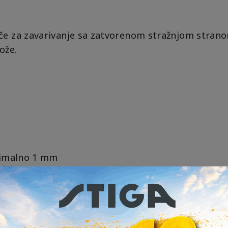
e za zavarivanje sa zatvorenom stražnjom strano
ože.
nimalno 1 mm
 CLASS 2/A1+A2