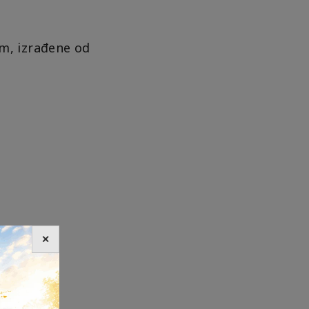
m, izrađene od
✕