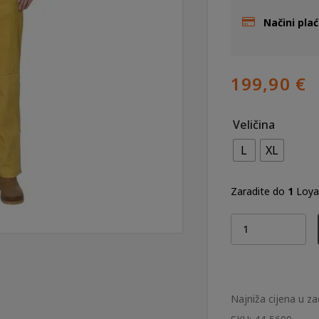
Načini pla
199,90
€
Veličina
L
XL
Zaradite do
1
Loyal
Hlače
za
zavarivanje
sa
zaštitom
Najniža cijena u za
za