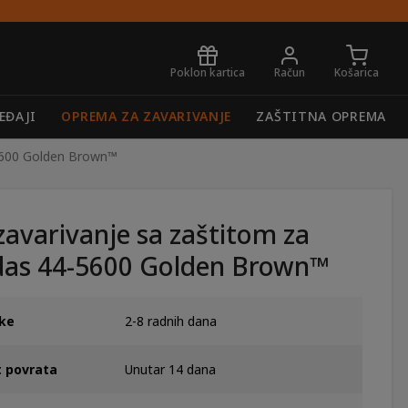
Poklon kartica
Račun
Košarica
EĐAJI
OPREMA ZA ZAVARIVANJE
ZAŠTITNA OPREMA
-5600 Golden Brown™
zavarivanje sa zaštitom za
das 44-5600 Golden Brown™
ke
2-8 radnih dana
 povrata
Unutar 14 dana