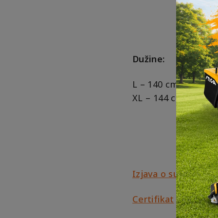
Dužine:
L – 140 cm
XL – 144 cm
Izjava o sukladnosti
Certifikat