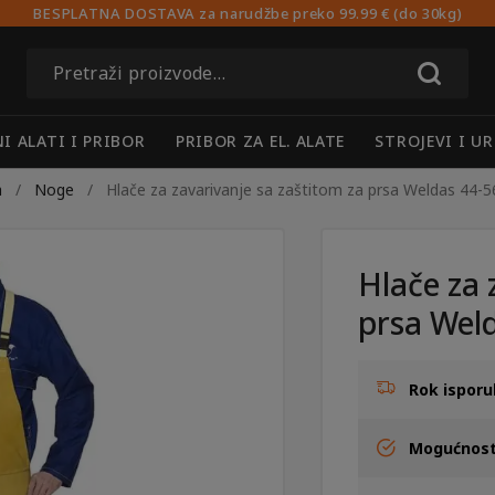
BESPLATNA DOSTAVA za narudžbe preko 99.99 € (do 30kg)
Pretraži:
I ALATI I PRIBOR
PRIBOR ZA EL. ALATE
STROJEVI I UR
a
/
Noge
/
Hlače za zavarivanje sa zaštitom za prsa Weldas 44
Hlače za 
prsa Wel
Rok isporu
Mogućnost