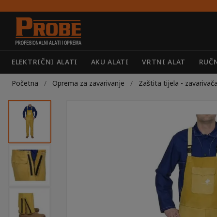
Preskoči
Skoči
na
do
navigaciju
sadržaja
ELEKTRIČNI ALATI
AKU ALATI
VRTNI ALAT
RUČN
Početna
/
Oprema za zavarivanje
/
Zaštita tijela - zavarivač