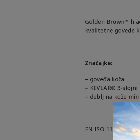
Golden Brown™ hlač
kvalitetne goveđe k
Značajke:
– goveđa koža
– KEVLAR® 3-slojni
– debljina kože mi
EN ISO 11611:2015