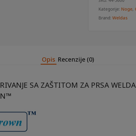
SKU:
44-5600
prsa
Kategorije:
Noge
,
Weldas
44-
Brand:
Weldas
5600
Golden
Brown™
količina
Opis
Recenzije (0)
RIVANJE SA ZAŠTITOM ZA PRSA WELDA
WN™