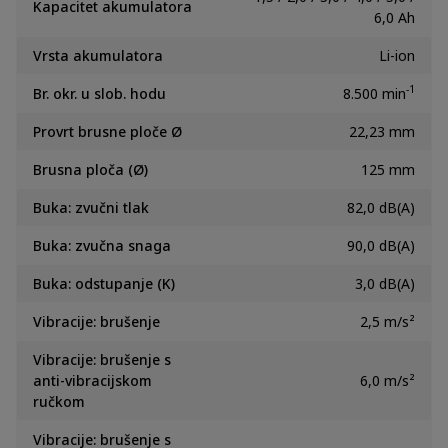
Kapacitet akumulatora
6,0 Ah
Vrsta akumulatora
Li-ion
-1
Br. okr. u slob. hodu
8.500 min
Provrt brusne ploče Ø
22,23 mm
Brusna ploča (Ø)
125 mm
Buka: zvučni tlak
82,0 dB(A)
Buka: zvučna snaga
90,0 dB(A)
Buka: odstupanje (K)
3,0 dB(A)
Vibracije: brušenje
2,5 m/s²
Vibracije: brušenje s
anti-vibracijskom
6,0 m/s²
ručkom
Vibracije: brušenje s