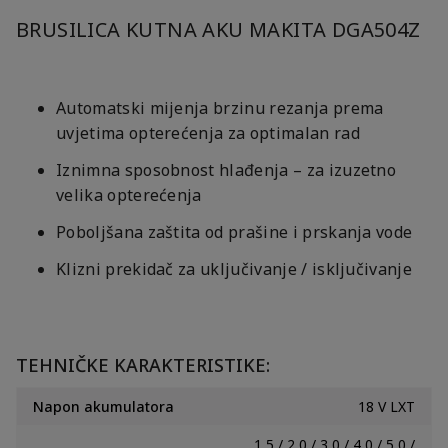
BRUSILICA KUTNA AKU MAKITA DGA504Z
Automatski mijenja brzinu rezanja prema
uvjetima opterećenja za optimalan rad
Iznimna sposobnost hlađenja – za izuzetno
velika opterećenja
Poboljšana zaštita od prašine i prskanja vode
Klizni prekidač za uključivanje / isključivanje
TEHNIČKE KARAKTERISTIKE:
Napon akumulatora
18 V LXT
1,5 / 2,0 / 3,0 / 4,0 / 5,0 /