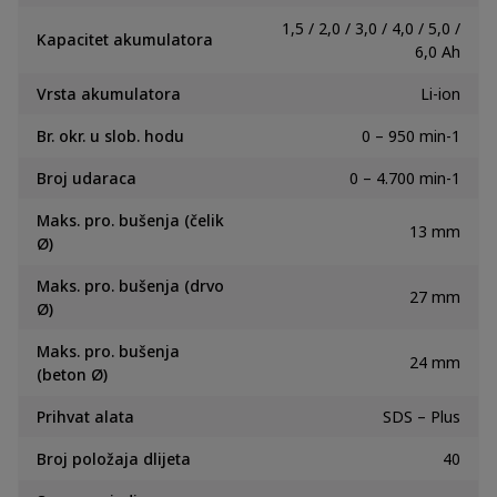
1,5 / 2,0 / 3,0 / 4,0 / 5,0 /
Kapacitet akumulatora
6,0 Ah
Vrsta akumulatora
Li-ion
Br. okr. u slob. hodu
0 – 950 min-1
Broj udaraca
0 – 4.700 min-1
Maks. pro. bušenja (čelik
13 mm
Ø)
Maks. pro. bušenja (drvo
27 mm
Ø)
Maks. pro. bušenja
24 mm
(beton Ø)
Prihvat alata
SDS – Plus
Broj položaja dlijeta
40