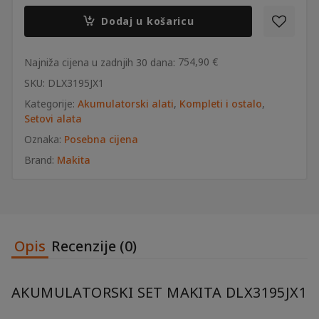
Makita
DLX3195JX1
Dodaj u košaricu
količina
754,90
€
Najniža cijena u zadnjih 30 dana:
SKU:
DLX3195JX1
Kategorije:
Akumulatorski alati
,
Kompleti i ostalo
,
Setovi alata
Oznaka:
Posebna cijena
Brand:
Makita
Opis
Recenzije (0)
AKUMULATORSKI SET MAKITA DLX3195JX1