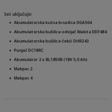
Set uključuje:
Akumulatorska kutna brusilica DGA504
Akumulatorska bušilica-odvijač Makita DDF484
Akumulatorska bušilica-čekić DHR243
Punjač DC18RC
Akumulator 2 x BL1850B (18V 5,0 Ah)
Makpac 2
Makpac 4