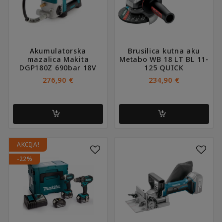
Akumulatorska
Brusilica kutna aku
mazalica Makita
Metabo WB 18 LT BL 11-
DGP180Z 690bar 18V
125 QUICK
276,90
€
234,90
€
AKCIJA!
-22%