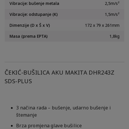
Vibracije: bušenje metala
2,5m/s²
Vibracije: odstupanje (K)
1,5m/s²
Dimenzije (D x Š x V)
172 x 79 x 261mm
Masa (prema EPTA)
1,8kg
ČEKIĆ-BUŠILICA AKU MAKITA DHR243Z
SDS-PLUS
3 načina rada – bušenje, udarno bušenje i
štemanje
Brza promjena glave bušilice