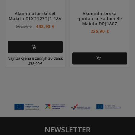
Akumulatorski set
Akumulatorska
Makita DLX2127TJ1 18V
glodalica za lamele
Makita DPJ180Z
IZVORNA
TRENUTNA
438,90
€
562,50
€
CIJENA
CIJENA
226,90
€
BILA
JE:
JE:
438,90 €.
562,50 €.
Najniža cijena u zadnjih 30 dana:
438,90
€
NEWSLETTER