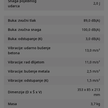
Snaga pojedinog
2,0 J
udarca
Buka: zvučni tlak
89,0 dB(A)
Buka: zvučna snaga
100,0 dB(A)
Buka: odstupanje (K)
3,0 dB(A)
Vibracije: udarno bušenje
13,0 m/s²
betona
Vibracije: rad dlijetom
11,0 m/s²
Vibracije: bušenje metala
2,5 m/s²
Vibracije: odstupanje (K)
1,5 m/s²
353 x 85 x 213
Dimenzije (D x Š x V)
mm
Masa
3,7 kg