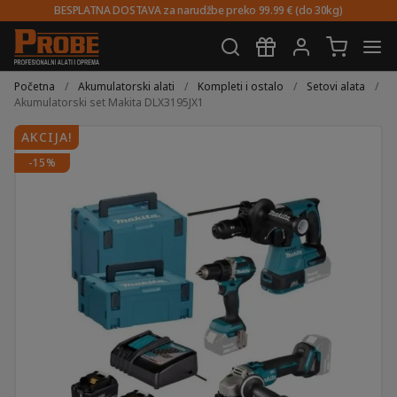
BESPLATNA DOSTAVA za narudžbe preko 99.99 € (do 30kg)
Preskoči
Skoči
na
do
Početna
/
Akumulatorski alati
/
Kompleti i ostalo
/
Setovi alata
/
navigaciju
sadržaja
Akumulatorski set Makita DLX3195JX1
AKCIJA!
-15%