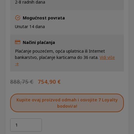
2-8 radnih dana
Mogućnost povrata
Unutar 14 dana
Načini plaćanja
Plaćanje pouzećem, opća uplatnica ili Internet
bankarstvo, plaćanje karticama do 36 rata.
Vidi više
→
IZVORNA
TRENUTNA
888,75
€
754,90
€
CIJENA
CIJENA
BILA
JE:
Kupite ovaj proizvod odmah i osvojite
7
Loyalty
JE:
754,90 €.
bodovi/a!
888,75 €.
Akumulatorski
set