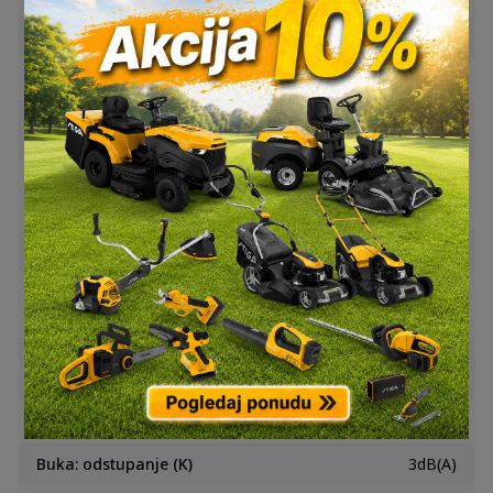
Br. okr. u slob. hodu 2. br.
0 – 2.000min-1
Kapacitet stezne glave
1,5 – 13mm
Maks. pro. bušenja (čelik
13mm
Ø)
Maks. pro. bušenja (drvo
38mm
Ø)
Postavke momenta
21 + D
Maks. okretni moment
54Nm
(tvrdo)
Maks. okretni moment
30Nm
(meko)
Buka: zvučni tlak
76dB(A
Buka: odstupanje (K)
3dB(A)