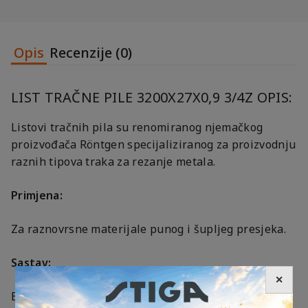
Opis
Recenzije (0)
LIST TRAČNE PILE 3200X27X0,9 3/4Z OPIS:
Listovi tračnih pila su renomiranog njemačkog
proizvođača Röntgen specijaliziranog za proizvodnju
raznih tipova traka za rezanje metala.
Primjena:
Za raznovrsne materijale punog i šupljeg presjeka.
Sastav:
✕
Bi-alfa cobalt M42