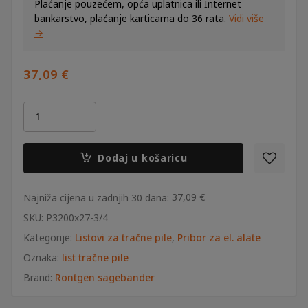
Plaćanje pouzećem, opća uplatnica ili Internet
bankarstvo, plaćanje karticama do 36 rata.
Vidi više
→
37,09
€
List
tračne
pile
Röntgen
Dodaj u košaricu
M42
3200x27x0,9
3/4z
37,09
€
Najniža cijena u zadnjih 30 dana:
količina
SKU:
P3200x27-3/4
Kategorije:
Listovi za tračne pile
,
Pribor za el. alate
Oznaka:
list tračne pile
Brand:
Rontgen sagebander