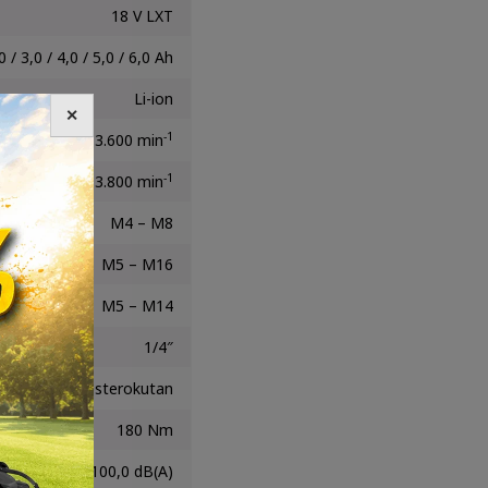
18 V LXT
0 / 3,0 / 4,0 / 5,0 / 6,0 Ah
Li-ion
✕
-1
2.100 / 3.200 / 3.600 min
-1
2.600 / 3.600 / 3.800 min
M4 – M8
M5 – M16
M5 – M14
1/4″
Šesterokutan
180 Nm
100,0 dB(A)