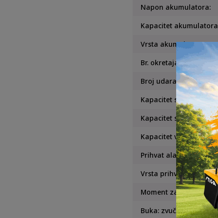
Napon akumulatora:
Kapacitet akumulatora
Vrsta akumulatora
Br. okretaja – slobodni h
Broj udaraca – 1./2./3./4
Kapacitet strojnih vija
Kapacitet standardnih 
Kapacitet vijka visoke 
Prihvat alata
Vrsta prihvata
Moment zavrtanja (viso
Buka: zvučni tlak