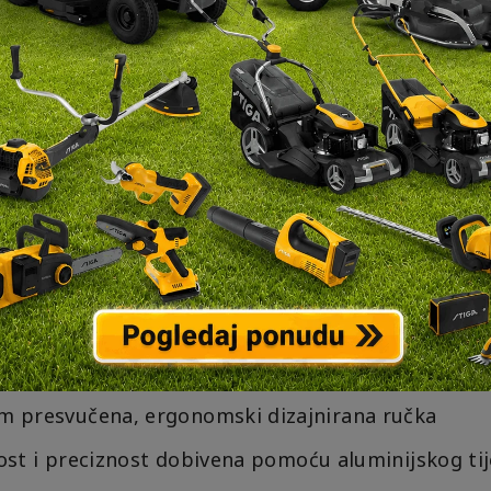
tanje
K)
SNIKA Aku bušilica-odvijač DDF489:
 presvučena, ergonomski dizajnirana ručka
vost i preciznost dobivena pomoću aluminijskog tij