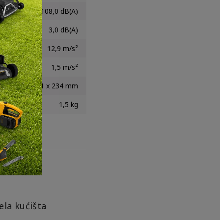
108,0 dB(A)
3,0 dB(A)
12,9 m/s²
1,5 m/s²
111 x 81 x 234 mm
1,5 kg
ela kućišta