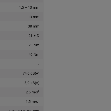
1,5 – 13 mm
13 mm
38 mm
21 + D
73 Nm
40 Nm
2
74,0 dB(A)
3,0 dB(A)
2,5 m/s²
1,5 m/s²
174 x 81 x 261 mm