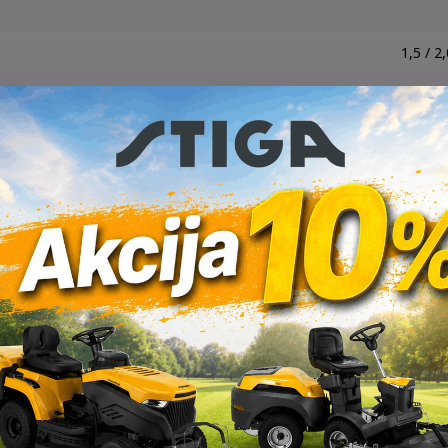
1,5 / 2,
od – 1./2./3./4. br.
0 – 1.100 / 
. br.
0 – 1.100 / 
ka
vijaka
čvrstoće
ki)