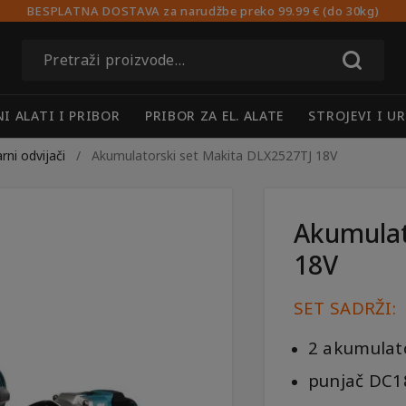
BESPLATNA DOSTAVA za narudžbe preko 99.99 € (do 30kg)
Pretraži:
I ALATI I PRIBOR
PRIBOR ZA EL. ALATE
STROJEVI I UR
rni odvijači
/
Akumulatorski set Makita DLX2527TJ 18V
Akumulat
18V
SET SADRŽI:
2 akumulat
punjač DC