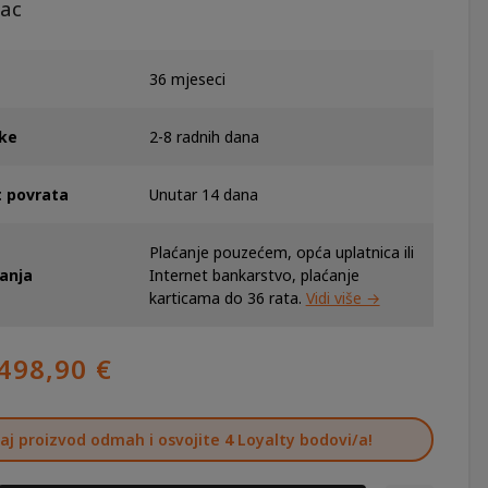
ac
36 mjeseci
ke
2-8 radnih dana
 povrata
Unutar 14 dana
Plaćanje pouzećem, opća uplatnica ili
ćanja
Internet bankarstvo, plaćanje
karticama do 36 rata.
Vidi više →
IZVORNA
TRENUTNA
498,90
€
CIJENA
CIJENA
BILA
JE:
aj proizvod odmah i osvojite
4
Loyalty bodovi/a!
E:
498,90 €.