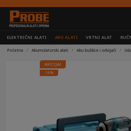
Preskoči
Skoči
na
do
navigaciju
sadržaja
ELEKTRIČNI ALATI
AKU ALATI
VRTNI ALAT
RUČN
Početna
/
Akumulatorski alati
/
Aku bušilice i odvijači
/
Uda
AKCIJA!
-10%