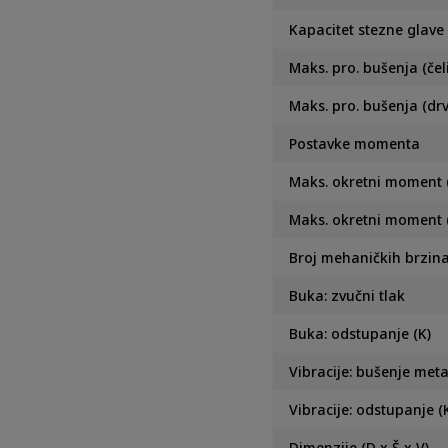
Kapacitet stezne glave
Maks. pro. bušenja (čel
Maks. pro. bušenja (dr
Postavke momenta
Maks. okretni moment (
Maks. okretni moment 
Broj mehaničkih brzin
Buka: zvučni tlak
Buka: odstupanje (K)
Vibracije: bušenje met
Vibracije: odstupanje (
Dimenzije (D x Š x V)