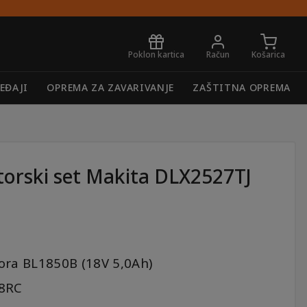
Poklon kartica
Račun
Košarica
EĐAJI
OPREMA ZA ZAVARIVANJE
ZAŠTITNA OPREMA
orski set Makita DLX2527TJ
ora BL1850B (18V 5,0Ah)
18RC