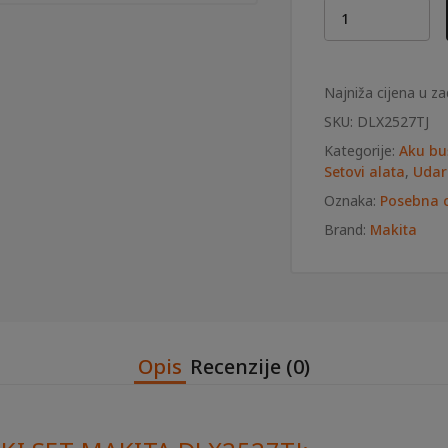
Akumulatorski
set
Makita
DLX2527TJ
Najniža cijena u za
18V
SKU:
DLX2527TJ
količina
Kategorije:
Aku buš
Setovi alata
,
Udarn
Oznaka:
Posebna c
Brand:
Makita
Opis
Recenzije (0)