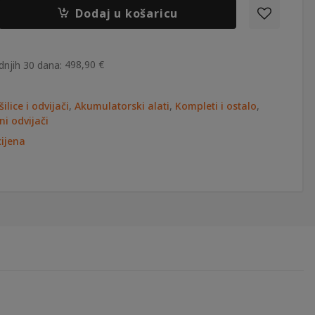
Dodaj u košaricu
553,75 €.
498,90
€
dnjih 30 dana:
ilice i odvijači
,
Akumulatorski alati
,
Kompleti i ostalo
,
i odvijači
ijena