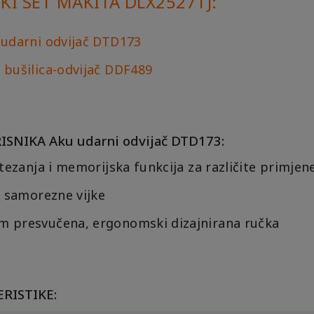
I SET MAKITA DLX2527TJ:
udarni odvijač DTD173
bušilica-odvijač DDF489
SNIKA Aku udarni odvijač DTD173:
tezanja i memorijska funkcija za različite primjen
a samorezne vijke
 presvučena, ergonomski dizajnirana ručka
RISTIKE: