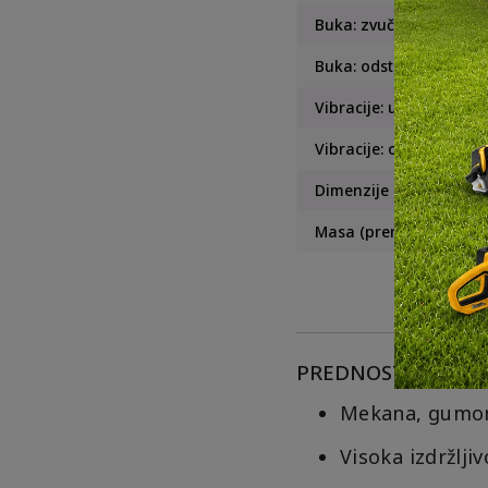
Buka: zvučna snaga
Buka: odstupanje (K)
Vibracije: udarno zavr
Vibracije: odstupanje (
Dimenzije (D x Š x V)
Masa (prema EPTA)
PREDNOSTI ZA KORI
Mekana, gumom
Visoka izdržlji