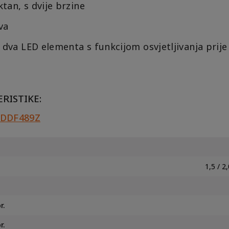
tan, s dvije brzine
va
 dva LED elementa s funkcijom osvjetljivanja prije 
RISTIKE:
č DDF489Z
a
1,5 / 2,
r.
r.