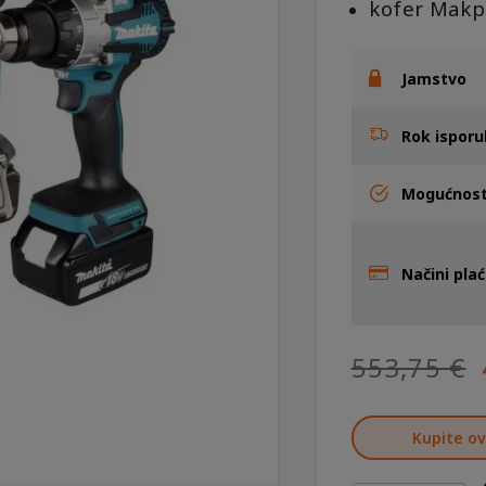
kofer Makp
Jamstvo
Rok isporu
Mogućnost
Načini pla
553,75
€
Kupite ov
J