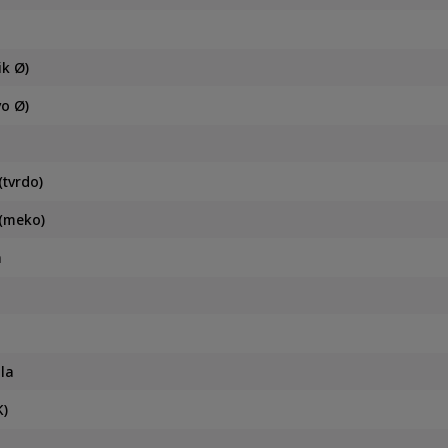
ik Ø)
vo Ø)
tvrdo)
(meko)
a
ala
K)