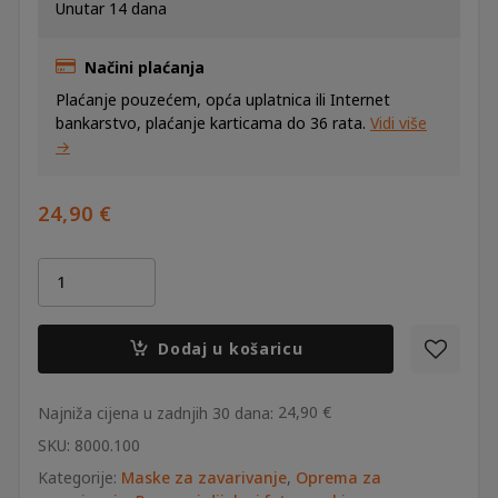
Unutar 14 dana
Načini plaćanja
Plaćanje pouzećem, opća uplatnica ili Internet
bankarstvo, plaćanje karticama do 36 rata.
Vidi više
→
24,90
€
Ruksak
-
torba
za
Dodaj u košaricu
maske
Optrel
8000.100
24,90
€
Najniža cijena u zadnjih 30 dana:
količina
SKU:
8000.100
Kategorije:
Maske za zavarivanje
,
Oprema za