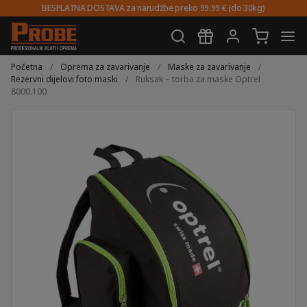
BESPLATNA DOSTAVA za narudžbe preko 99.99 € (do 30kg)
Preskoči
Skoči
na
do
Početna
/
Oprema za zavarivanje
/
Maske za zavarivanje
/
navigaciju
sadržaja
Rezervni dijelovi foto maski
/
Ruksak – torba za maske Optrel
8000.100