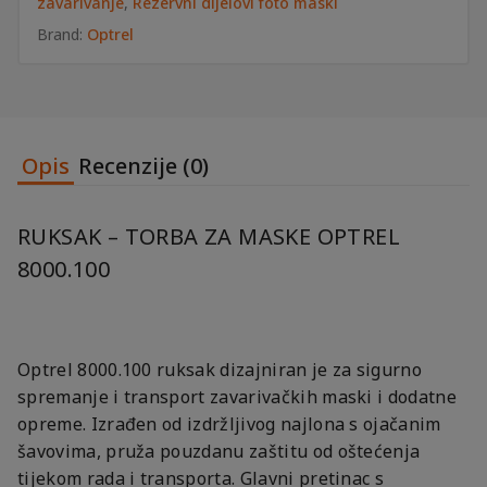
zavarivanje
,
Rezervni dijelovi foto maski
Brand:
Optrel
Opis
Recenzije (0)
RUKSAK – TORBA ZA MASKE OPTREL
8000.100
Optrel 8000.100 ruksak dizajniran je za sigurno
spremanje i transport zavarivačkih maski i dodatne
opreme. Izrađen od izdržljivog najlona s ojačanim
šavovima, pruža pouzdanu zaštitu od oštećenja
tijekom rada i transporta. Glavni pretinac s