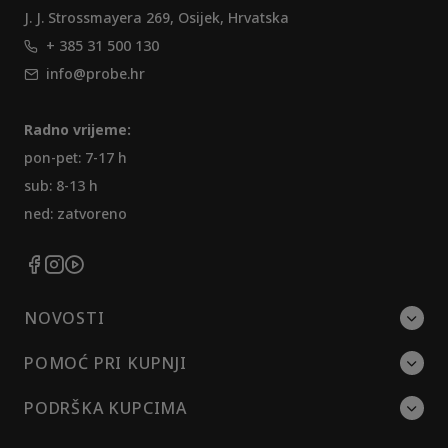
J. J. Strossmayera 269, Osijek, Hrvatska
+ 385 31 500 130
info@probe.hr
Radno vrijeme:
pon-pet: 7-17 h
sub: 8-13 h
ned: zatvoreno
NOVOSTI
POMOĆ PRI KUPNJI
PODRŠKA KUPCIMA