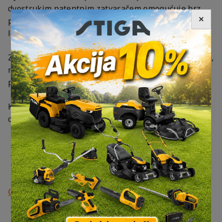
dvostrukim patentnim zatvaračem omogućuje brz
✕
pristup, dok bočni džepovi nude dodatni prostor za
leće i sitni pribor.
Zahvaljujući ergonomskim ručkama i naramenicama,
ruksak se može nositi u ruci ili na leđima, što ga čini
praktičnim rješenjem za profesionalce na terenu.
Kompatibilan je sa svim Optrel maskama,
osiguravajući fleksibilnost i dugotrajnu uporabu
OPTREL BLOG